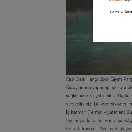
Kışa Özel Hangi Spor Giyim Parça
Kış aylarında yapacağınız spor ak
sağlığınızı koruyabilirsiniz. Üç
yapabilirsiniz. Bu kombin önerileri
İç Katman (Termal Kıyafetler)
: Bu
taytlar ya da üstler, vücut sıcak
Orta Katman (Isı Yalıtımı Sağlaya