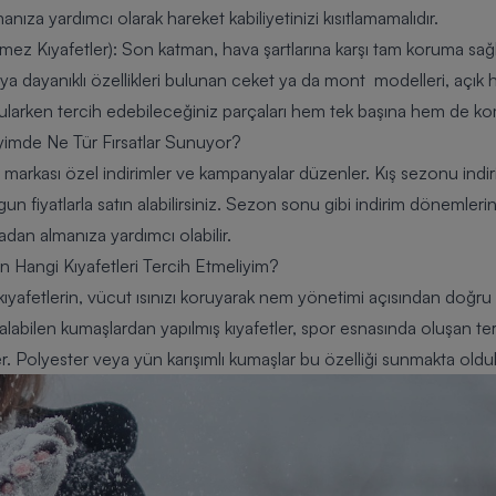
ıza yardımcı olarak hareket kabiliyetinizi kısıtlamamalıdır.
mez Kıyafetler)
: Son katman, hava şartlarına karşı tam koruma sa
ya dayanıklı özellikleri bulunan ceket ya da
mont
modelleri, açık h
larken tercih edebileceğiniz parçaları hem tek başına hem de komb
Giyimde Ne Tür Fırsatlar Sunuyor?
 markası özel indirimler ve kampanyalar düzenler. Kış sezonu ind
 uygun fiyatlarla satın alabilirsiniz. Sezon sonu gibi indirim dönemle
madan almanıza yardımcı olabilir.
 Hangi Kıyafetleri Tercih Etmeliyim?
afetlerin, vücut ısınızı koruyarak nem yönetimi açısından doğru öz
alabilen kumaşlardan yapılmış kıyafetler, spor esnasında oluşan te
 Polyester veya yün karışımlı kumaşlar bu özelliği sunmakta oldukç