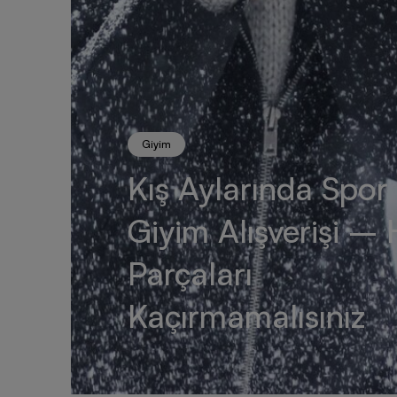
Giyim
Kış Aylarında Spor
Giyim Alışverişi –
Parçaları
Kaçırmamalısınız