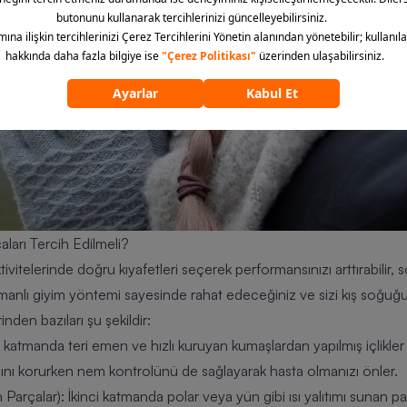
ları Tercih Edilmeli?
tivitelerinde doğru kıyafetleri seçerek performansınızı arttırabili
 katmanlı giyim yöntemi sayesinde rahat edeceğiniz ve sizi kış soğ
nden bazıları şu şekildir:
 katmanda teri emen ve hızlı kuruyan kumaşlardan yapılmış içlikler 
lığını korurken nem kontrolünü de sağlayarak hasta olmanızı önler.
n Parçalar)
: İkinci katmanda polar veya yün gibi ısı yalıtımı sunan p