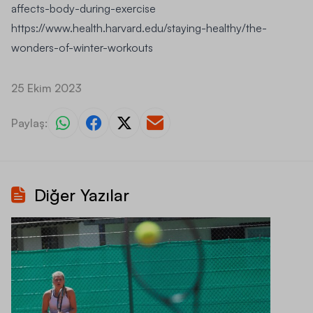
affects-body-during-exercise
https://www.health.harvard.edu/staying-healthy/the-
wonders-of-winter-workouts
25 Ekim 2023
Paylaş:
Diğer Yazılar