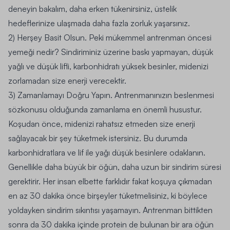
deneyin bakalım, daha erken tükenirsiniz, üstelik
hedeflerinize ulaşmada daha fazla zorluk yaşarsınız.
2)
Herşey Basit Olsun.
Peki mükemmel antrenman öncesi
yemeği nedir? Sindiriminiz üzerine baskı yapmayan, düşük
yağlı ve düşük lifli, karbonhidratı yüksek besinler, midenizi
zorlamadan size enerji verecektir.
3) Zamanlamayı Doğru Yapın.
Antrenmanınızın beslenmesi
sözkonusu olduğunda zamanlama en önemli husustur.
Koşudan önce, midenizi rahatsız etmeden size enerji
sağlayacak bir şey tüketmek istersiniz. Bu durumda
karbonhidratlara ve lif ile yağı düşük besinlere odaklanın.
Genellikle daha büyük bir öğün, daha uzun bir sindirim süresi
gerektirir. Her insan elbette farklıdır fakat koşuya çıkmadan
en az 30 dakika önce birşeyler tüketmelisiniz, ki böylece
yoldayken sindirim sıkıntısı yaşamayın. Antrenman bittikten
sonra da 30 dakika içinde protein de bulunan bir ara öğün