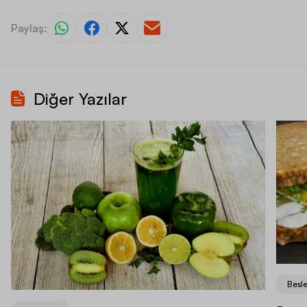
Paylaş:
Diğer Yazılar
Besl