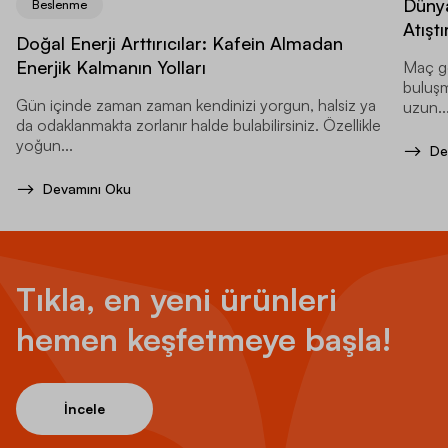
Dünya
Beslenme
Atıştı
Doğal Enerji Arttırıcılar: Kafein Almadan
Enerjik Kalmanın Yolları
Maç ge
buluşma
Gün içinde zaman zaman kendinizi yorgun, halsiz ya
uzun..
da odaklanmakta zorlanır halde bulabilirsiniz. Özellikle
yoğun...
De
Devamını Oku
Tıkla, en yeni ürünleri
hemen keşfetmeye başla!
İncele