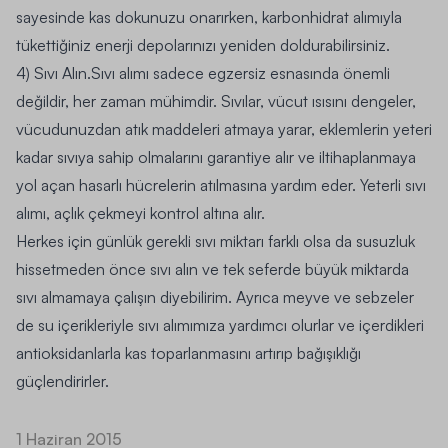
sayesinde kas dokunuzu onarırken, karbonhidrat alımıyla
tükettiğiniz enerji depolarınızı yeniden doldurabilirsiniz.
4) Sıvı Alın.
Sıvı alımı sadece egzersiz esnasında önemli
değildir, her zaman mühimdir. Sıvılar, vücut ısısını dengeler,
vücudunuzdan atık maddeleri atmaya yarar, eklemlerin yeteri
kadar sıvıya sahip olmalarını garantiye alır ve iltihaplanmaya
yol açan hasarlı hücrelerin atılmasına yardım eder. Yeterli sıvı
alımı, açlık çekmeyi kontrol altına alır.
Herkes için günlük gerekli sıvı miktarı farklı olsa da susuzluk
hissetmeden önce sıvı alın ve tek seferde büyük miktarda
sıvı almamaya çalışın diyebilirim. Ayrıca meyve ve sebzeler
de su içerikleriyle sıvı alımımıza yardımcı olurlar ve içerdikleri
antioksidanlarla kas toparlanmasını artırıp bağışıklığı
güçlendirirler.
1 Haziran 2015