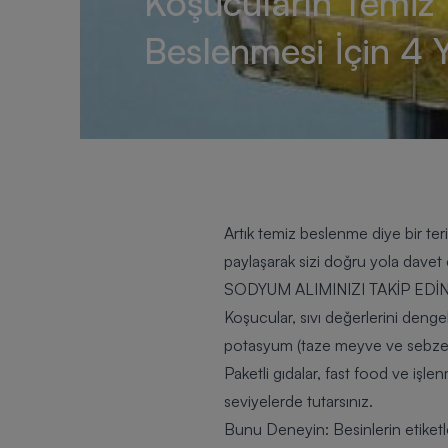
Koşucuların Temiz
Beslenmesi İçin 4 
Artık
temiz beslenme
diye bir te
paylaşarak sizi doğru yola davet
SODYUM ALIMINIZI TAKİP EDİ
Koşucular, sıvı değerlerini deng
potasyum (taze meyve ve sebzeler
Paketli gıdalar, fast food ve işle
seviyelerde tutarsınız.
Bunu Deneyin:
Besinlerin etike