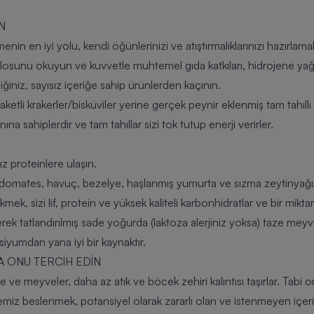
N
in en iyi yolu, kendi öğünlerinizi ve atıştırmalıklarınızı hazırlama
losunu okuyun ve kuvvetle muhtemel gıda katkıları, hidrojene yağla
iğiniz, sayısız içeriğe sahip ürünlerden kaçının.
paketli krakerler/bisküviler yerine gerçek peynir eklenmiş tam tahıllı
na sahiplerdir ve tam tahıllar sizi tok tutup enerji verirler.
z proteinlere ulaşın.
er, domates, havuç, bezelye, haşlanmış yumurta ve sızma zeytinyağı
mek, sizi lif, protein ve yüksek kaliteli karbonhidratlar ve bir mikta
erek tatlandırılmış sade yoğurda (laktoza alerjiniz yoksa) taze me
siyumdan yana iyi bir kaynaktır.
A ONU TERCİH EDİN
e ve meyveler, daha az atık ve böcek zehiri kalıntısı taşırlar. Tabi o
 temiz beslenmek, potansiyel olarak zararlı olan ve istenmeyen içeri