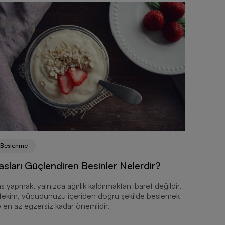
Beslenme
Beslen
asları Güçlendiren Besinler Nelerdir?
Egzers
Tüketil
s yapmak, yalnızca ağırlık kaldırmaktan ibaret değildir.
tekim, vücudunuzu içeriden doğru şekilde beslemek
Antrenman
 en az egzersiz kadar önemlidir.
yüksek tu
spor önc