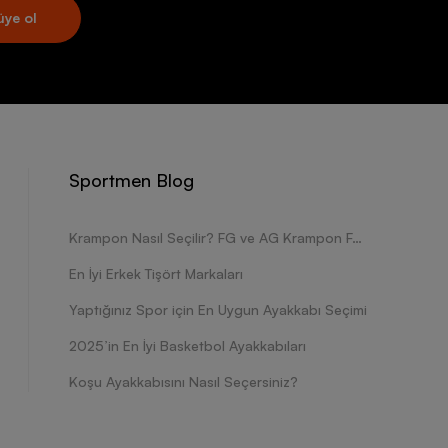
üye ol
Sportmen Blog
Krampon Nasıl Seçilir? FG ve AG Krampon Farkları Nelerdir?
En İyi Erkek Tişört Markaları
Yaptığınız Spor için En Uygun Ayakkabı Seçimi
2025’in En İyi Basketbol Ayakkabıları
Koşu Ayakkabısını Nasıl Seçersiniz?