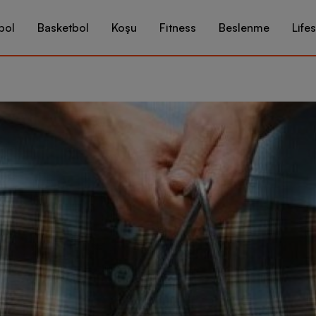
bol
Basketbol
Koşu
Fitness
Beslenme
Lifes