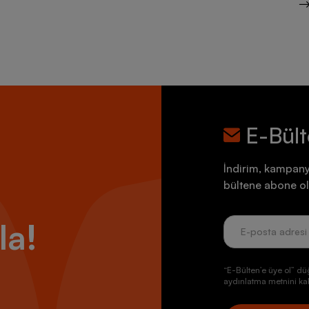
E-Bül
İndirim, kampany
bültene abone ol
la!
“E-Bülten’e üye ol” dü
aydınlatma metnini kab