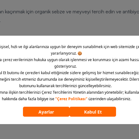
an kaçınmak için organik sebze ve meyveyi tercih edin ve antibiyo
.