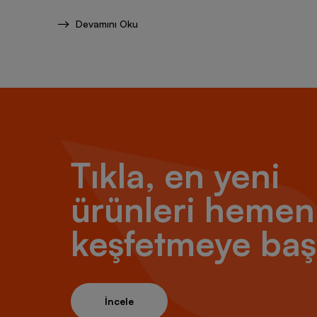
Devamını Oku
Tıkla, en yeni
ürünleri hemen
keşfetmeye baş
İncele