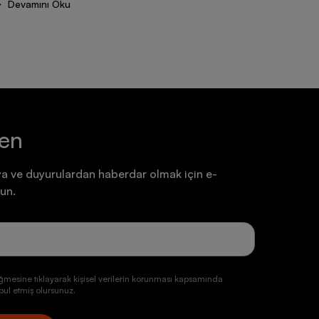
Devamını Oku
Devam
ten
a ve duyurulardan haberdar olmak için e-
un.
ğmesine tıklayarak kişisel verilerin korunması kapsamında
ul etmiş olursunuz.