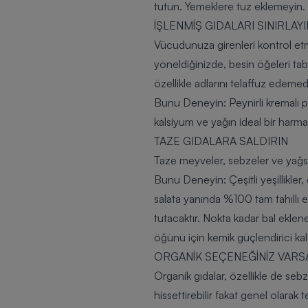
tutun. Yemeklere tuz eklemeyin.
İŞLENMİŞ GIDALARI SINIRLAYI
Vücudunuza girenleri kontrol etmen
yöneldiğinizde, besin öğeleri tab
özellikle adlarını telaffuz edemed
Bunu Deneyin:
Peynirli kremalı 
kalsiyum ve yağın ideal bir harmanı
TAZE GIDALARA SALDIRIN
Taze meyveler, sebzeler ve yağsı
Bunu Deneyin:
Çeşitli yeşillikl
salata yanında %100 tam tahıllı ek
tutacaktır. Nokta kadar bal eklen
öğünü için kemik güçlendirici kal
ORGANİK SEÇENEĞİNİZ VARS
Organik gıdalar, özellikle de sebz
hissettirebilir fakat genel olarak