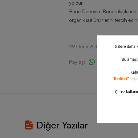
yoldur.
Bunu Deneyin:
Böcek ilaçlarınd
organik süt ürünlerini tercih edin
29 Ocak 2016
Paylaş:
Diğer Yazılar