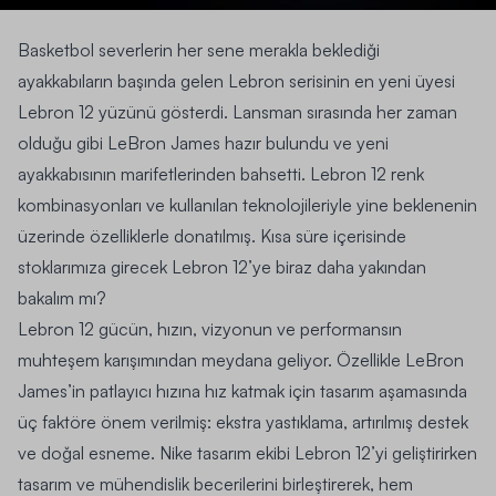
Basketbol severlerin her sene merakla beklediği
ayakkabıların başında gelen Lebron serisinin en yeni üyesi
Lebron 12
yüzünü gösterdi. Lansman sırasında her zaman
olduğu gibi
LeBron James
hazır bulundu ve yeni
ayakkabısının marifetlerinden bahsetti. Lebron 12 renk
kombinasyonları ve kullanılan teknolojileriyle yine beklenenin
üzerinde özelliklerle donatılmış. Kısa süre içerisinde
stoklarımıza girecek Lebron 12’ye biraz daha yakından
bakalım mı?
Lebron 12 gücün, hızın, vizyonun ve performansın
muhteşem karışımından meydana geliyor. Özellikle LeBron
James’in patlayıcı hızına hız katmak için tasarım aşamasında
üç faktöre önem verilmiş: e
kstra yastıklama, artırılmış destek
ve
doğal esneme
. Nike tasarım ekibi Lebron 12’yi geliştirirken
tasarım ve mühendislik becerilerini birleştirerek, hem