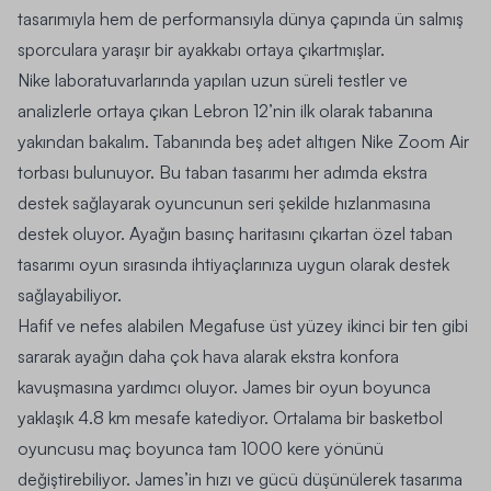
tasarımıyla hem de performansıyla dünya çapında ün salmış
sporculara yaraşır bir ayakkabı ortaya çıkartmışlar.
Nike laboratuvarlarında yapılan uzun süreli testler ve
analizlerle ortaya çıkan Lebron 12’nin ilk olarak tabanına
yakından bakalım. Tabanında beş adet altıgen
Nike Zoom Air
torbası bulunuyor. Bu taban tasarımı her adımda
ekstra
destek
sağlayarak oyuncunun seri şekilde hızlanmasına
destek oluyor. Ayağın basınç haritasını çıkartan özel taban
tasarımı oyun sırasında ihtiyaçlarınıza uygun olarak destek
sağlayabiliyor.
Hafif ve nefes alabilen
Megafuse üst yüzey
ikinci bir ten gibi
sararak ayağın daha çok hava alarak ekstra konfora
kavuşmasına yardımcı oluyor. James bir oyun boyunca
yaklaşık 4.8 km mesafe katediyor. Ortalama bir basketbol
oyuncusu maç boyunca tam 1000 kere yönünü
değiştirebiliyor. James’in hızı ve gücü düşünülerek tasarıma