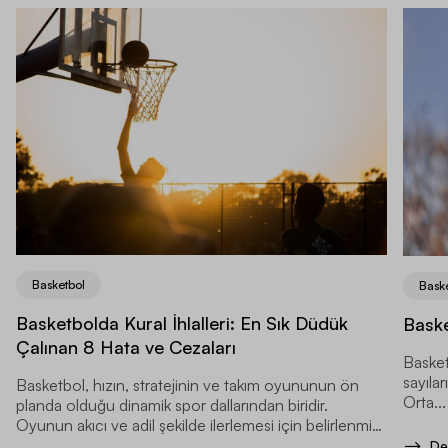
Basketbol
Bask
Basketbolda Kural İhlalleri: En Sık Düdük
Baske
Çalınan 8 Hata ve Cezaları
Basket
sayılar
Basketbol, hızın, stratejinin ve takım oyununun ön
Orta...
planda olduğu dinamik spor dallarından biridir.
Oyunun akıcı ve adil şekilde ilerlemesi için belirlenmiş
kurallar bulunur.
De