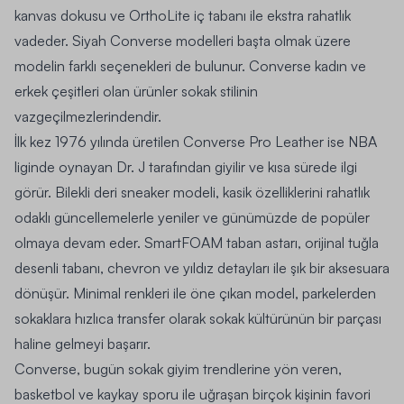
kanvas dokusu ve OrthoLite iç tabanı ile ekstra rahatlık
vadeder. Siyah Converse modelleri başta olmak üzere
modelin farklı seçenekleri de bulunur.
Converse kadın
ve
erkek çeşitleri olan ürünler sokak stilinin
vazgeçilmezlerindendir.
İlk kez 1976 yılında üretilen Converse Pro Leather ise NBA
liginde oynayan Dr. J tarafından giyilir ve kısa sürede ilgi
görür. Bilekli deri sneaker modeli, kasik özelliklerini rahatlık
odaklı güncellemelerle yeniler ve günümüzde de popüler
olmaya devam eder. SmartFOAM taban astarı, orijinal tuğla
desenli tabanı, chevron ve yıldız detayları ile şık bir aksesuara
dönüşür. Minimal renkleri ile öne çıkan model, parkelerden
sokaklara hızlıca transfer olarak sokak kültürünün bir parçası
haline gelmeyi başarır.
Converse, bugün sokak giyim trendlerine yön veren,
basketbol ve kaykay sporu ile uğraşan birçok kişinin favori