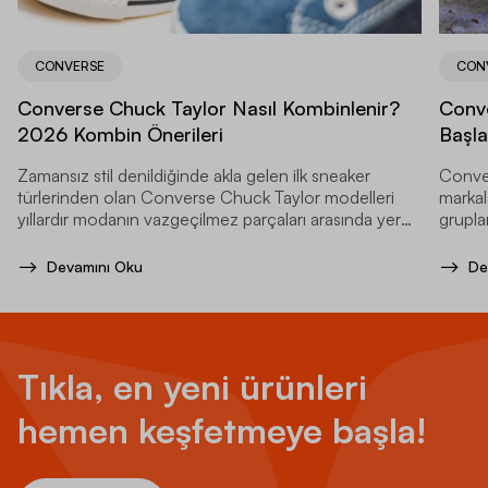
CONVERSE
CON
Converse Chuck Taylor Nasıl Kombinlenir?
Conve
2026 Kombin Önerileri
Başla
Zamansız stil denildiğinde akla gelen ilk sneaker
Conver
türlerinden olan Converse Chuck Taylor modelleri
markala
yıllardır modanın vazgeçilmez parçaları arasında yer
grupla
alır.
Devamını Oku
De
Tıkla, en yeni ürünleri
hemen keşfetmeye başla!