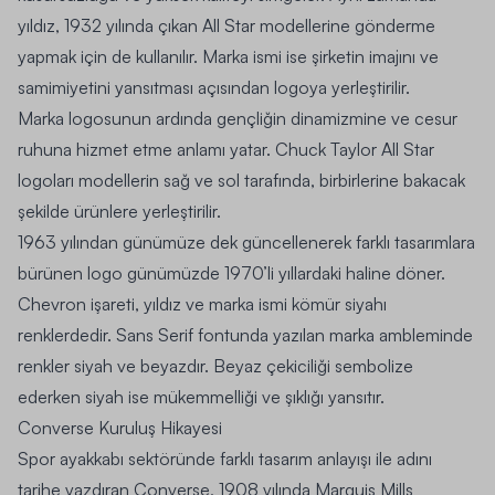
yıldız, 1932 yılında çıkan All Star modellerine gönderme
yapmak için de kullanılır. Marka ismi ise şirketin imajını ve
samimiyetini yansıtması açısından logoya yerleştirilir.
Marka logosunun ardında gençliğin dinamizmine ve cesur
ruhuna hizmet etme anlamı yatar. Chuck Taylor All Star
logoları modellerin sağ ve sol tarafında, birbirlerine bakacak
şekilde ürünlere yerleştirilir.
1963 yılından günümüze dek güncellenerek farklı tasarımlara
bürünen logo günümüzde 1970’li yıllardaki haline döner.
Chevron işareti, yıldız ve marka ismi kömür siyahı
renklerdedir. Sans Serif fontunda yazılan marka ambleminde
renkler siyah ve beyazdır. Beyaz çekiciliği sembolize
ederken siyah ise mükemmelliği ve şıklığı yansıtır.
Converse Kuruluş Hikayesi
Spor ayakkabı sektöründe farklı tasarım anlayışı ile adını
tarihe yazdıran Converse, 1908 yılında Marquis Mills