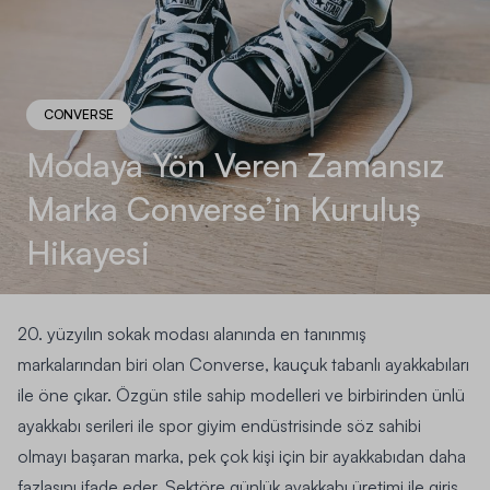
CONVERSE
Modaya Yön Veren Zamansız
Marka Converse’in Kuruluş
Hikayesi
20. yüzyılın sokak modası alanında en tanınmış
markalarından biri olan Converse, kauçuk tabanlı ayakkabıları
ile öne çıkar. Özgün stile sahip modelleri ve birbirinden ünlü
ayakkabı serileri ile spor giyim endüstrisinde söz sahibi
olmayı başaran marka, pek çok kişi için bir ayakkabıdan daha
fazlasını ifade eder. Sektöre günlük ayakkabı üretimi ile giriş