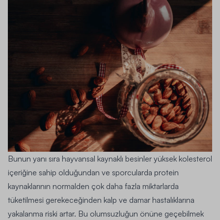
Bunun yanı sıra hayvansal kaynaklı besinler yüksek kolesterol
içeriğine sahip olduğundan ve sporcularda protein
kaynaklarının normalden çok daha fazla miktarlarda
tüketilmesi gerekeceğinden kalp ve damar hastalıklarına
yakalanma riski artar. Bu olumsuzluğun önüne geçebilmek