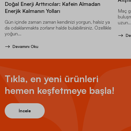
Doğal Enerji Arttırıcılar: Kafein Almadan
Enerjik Kalmanın Yolları
Maç ge
buluşma
Gün içinde zaman zaman kendinizi yorgun, halsiz ya
uzun..
da odaklanmakta zorlanır halde bulabilirsiniz. Özellikle
yoğun...
De
Devamını Oku
Tıkla, en yeni ürünleri
hemen keşfetmeye başla!
İncele