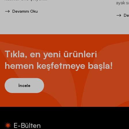
ayak sa
Devamını Oku
De
Tıkla, en yeni ürünleri
hemen keşfetmeye başla!
İncele
E-Bülten