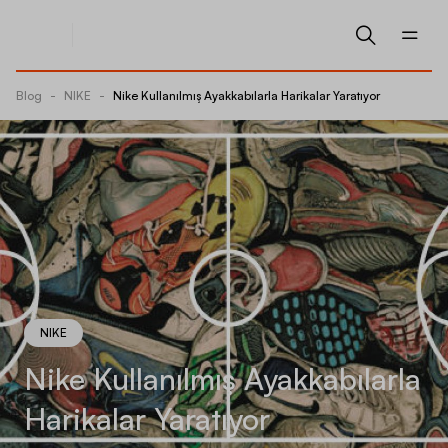
Blog
-
NIKE
-
Nike Kullanılmış Ayakkabılarla Harikalar Yaratıyor
NIKE
Nike Kullanılmış Ayakkabılarla
Harikalar Yaratıyor