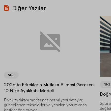
Diğer Yazılar
NIKE
2026’te Erkeklerin Mutlaka Bilmesi Gereken
NIKE
10 Nike Ayakkabı Modeli
Doğru
Erkek ayakkabı modasında her yıl yeni detaylar,
Spor a
güncellenen teknolojiler ve yeniden yorumlanan
değild
klasikler öne çıkıyor....