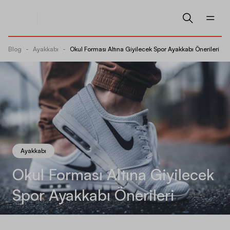
Blog
-
Ayakkabı
-
Okul Forması Altına Giyilecek Spor Ayakkabı Önerileri
Ayakkabı
Okul Forması Altına Giyilecek
Spor Ayakkabı Önerileri