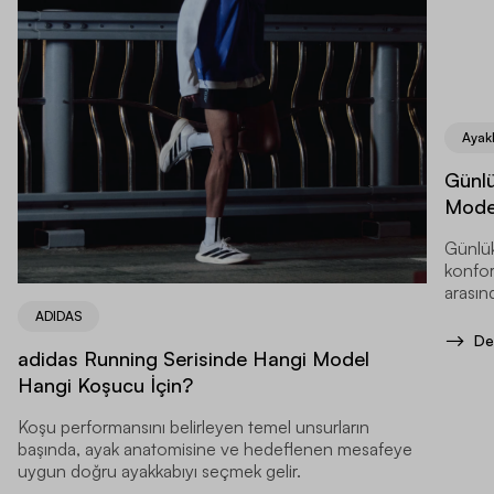
Ayak
Günlü
Model
Günlük
konfor
arasınd
ADIDAS
De
adidas Running Serisinde Hangi Model
Hangi Koşucu İçin?
Koşu performansını belirleyen temel unsurların
başında, ayak anatomisine ve hedeflenen mesafeye
uygun doğru ayakkabıyı seçmek gelir.