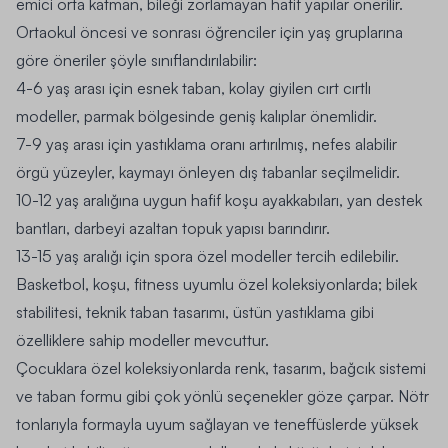
emici orta katman, bileği zorlamayan hafif yapılar önerilir.
Ortaokul öncesi ve sonrası öğrenciler için yaş gruplarına
göre öneriler şöyle sınıflandırılabilir:
4-6 yaş arası için esnek taban, kolay giyilen cırt cırtlı
modeller, parmak bölgesinde geniş kalıplar önemlidir.
7-9 yaş arası için yastıklama oranı artırılmış, nefes alabilir
örgü yüzeyler, kaymayı önleyen dış tabanlar seçilmelidir.
10-12 yaş aralığına uygun hafif koşu ayakkabıları, yan destek
bantları, darbeyi azaltan topuk yapısı barındırır.
13-15 yaş aralığı için spora özel modeller tercih edilebilir.
Basketbol, koşu, fitness uyumlu özel koleksiyonlarda; bilek
stabilitesi, teknik taban tasarımı, üstün yastıklama gibi
özelliklere sahip modeller mevcuttur.
Çocuklara özel koleksiyonlarda renk, tasarım, bağcık sistemi
ve taban formu gibi çok yönlü seçenekler göze çarpar. Nötr
tonlarıyla formayla uyum sağlayan ve teneffüslerde yüksek