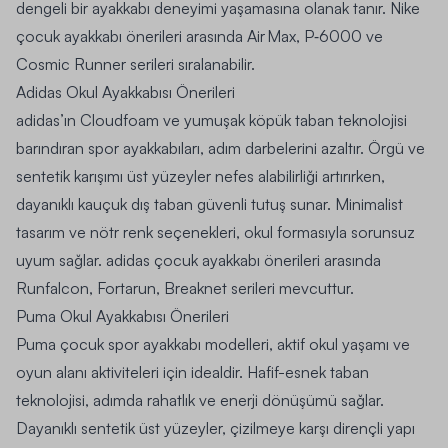
dengeli bir ayakkabı deneyimi yaşamasına olanak tanır.
Nike
çocuk ayakkabı önerileri
arasında Air Max, P‑6000 ve
Cosmic Runner serileri sıralanabilir.
Adidas Okul Ayakkabısı Önerileri
adidas’ın Cloudfoam ve yumuşak köpük taban teknolojisi
barındıran spor ayakkabıları, adım darbelerini azaltır. Örgü ve
sentetik karışımı üst yüzeyler nefes alabilirliği artırırken,
dayanıklı kauçuk dış taban güvenli tutuş sunar. Minimalist
tasarım ve nötr renk seçenekleri, okul formasıyla sorunsuz
uyum sağlar.
adidas çocuk ayakkabı önerileri
arasında
Runfalcon, Fortarun, Breaknet serileri mevcuttur.
Puma Okul Ayakkabısı Önerileri
Puma çocuk spor ayakkabı
modelleri, aktif okul yaşamı ve
oyun alanı aktiviteleri için idealdir. Hafif-esnek taban
teknolojisi, adımda rahatlık ve enerji dönüşümü sağlar.
Dayanıklı sentetik üst yüzeyler, çizilmeye karşı dirençli yapı