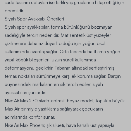
sade tasarım detayları ise farklı yaş gruplarına hitap ettiği için
önemlidir.
Siyah Spor Ayakkabı Önerileri
Siyah spor ayakkabılar, forma bütünlüğünü bozmayan
sadeliğiyle tercih nedenidir. Mat sentetik üst yüzeyler
çizilmelere daha az duyarlı olduğu için yoğun okul
kullanımında avantaj sağlar. Orta tabanda hafif ama yoğun
yapılı köpük bileşenleri, uzun süreli kullanımda
deformasyonu geciktirir. Tabanın altındaki sertleştirilmiş
temas noktaları sürtünmeye karşı ek koruma sağlar. Barçın
büynesindeki markaların en sık tercih edilen siyah
ayakkabıları şunlardır:
Nike Air Max 270 siyah-antrasit beyaz model, topukta büyük
Max Air birimiyle yastıklama sağlayarak çocukların
adımlarında konfor sunar.
Nike Air Max Phoeni; şık silueti, hava kanallı üst yapısıyla