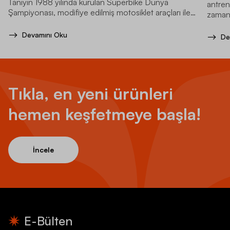
Tanıyın 1988 yılında kurulan Superbike Dünya
antren
Şampiyonası, modifiye edilmiş motosiklet araçları ile
zamand
yapılan bir motor sporları serisidir.
Devamını Oku
De
Tıkla, en yeni ürünleri
hemen keşfetmeye başla!
İncele
E-Bülten