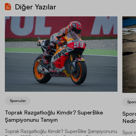
Diğer Yazılar
Sporcular
Spor
Toprak Razgatlıoğlu Kimdir? SuperBike
Sporc
Şampiyonunu Tanıyın
Nedi
Toprak Razgatlıoğlu Kimdir? SuperBike Şampiyonunu
Spor r