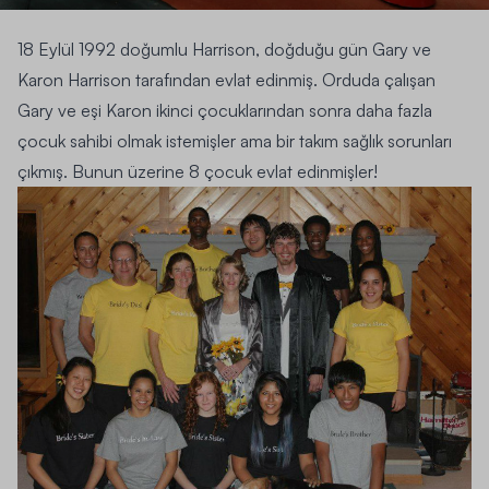
18 Eylül 1992 doğumlu Harrison, doğduğu gün Gary ve
Karon Harrison tarafından evlat edinmiş. Orduda çalışan
Gary ve eşi Karon ikinci çocuklarından sonra daha fazla
çocuk sahibi olmak istemişler ama bir takım sağlık sorunları
çıkmış. Bunun üzerine 8 çocuk evlat edinmişler!