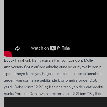
Büyük hayal kırıklıkları yaşayan Harrison London, Müller
Anniversary Oyunları’nda arkadaşlarına ve dünyaya kendisini
ispat etmeye kararlıydı. Engelleri mükemmel zamanlamalarla
geçen Harrison finişe geldiğinde kronometre önce 12.58
yazdı. Daha sonra 12.20 açıklanınca tarih yeniden yazılacaktı
çünkü Yordana Donkova’nın rekoru olan 12.21 tam 28 yıllıktı