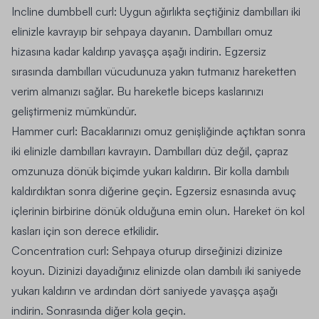
Incline dumbbell curl
: Uygun ağırlıkta seçtiğiniz dambılları iki
elinizle kavrayıp bir sehpaya dayanın. Dambılları omuz
hizasına kadar kaldırıp yavaşça aşağı indirin. Egzersiz
sırasında dambılları vücudunuza yakın tutmanız hareketten
verim almanızı sağlar. Bu hareketle biceps kaslarınızı
geliştirmeniz mümkündür.
Hammer curl:
Bacaklarınızı omuz genişliğinde açtıktan sonra
iki elinizle dambılları kavrayın. Dambılları düz değil, çapraz
omzunuza dönük biçimde yukarı kaldırın. Bir kolla dambılı
kaldırdıktan sonra diğerine geçin. Egzersiz esnasında avuç
içlerinin birbirine dönük olduğuna emin olun. Hareket ön kol
kasları için son derece etkilidir.
Concentration curl:
Sehpaya oturup dirseğinizi dizinize
koyun. Dizinizi dayadığınız elinizde olan dambılı iki saniyede
yukarı kaldırın ve ardından dört saniyede yavaşça aşağı
indirin. Sonrasında diğer kola geçin.