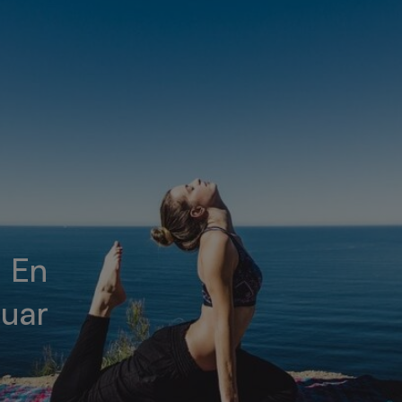
n En
suar