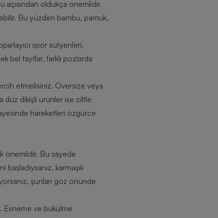
üğü açısından oldukça önemlidir.
eyebilir. Bu yüzden bambu, pamuk,
parlayıcı spor sutyenleri,
bel taytlar, farklı pozlarda
tercih etmelisiniz. Oversize veya
düz dikişli ürünler ise ciltle
 sayesinde hareketleri özgürce
ok önemlidir. Bu sayede
i başladıysanız, karmaşık
yorsanız, şunları göz önünde
dur. Esneme ve bükülme