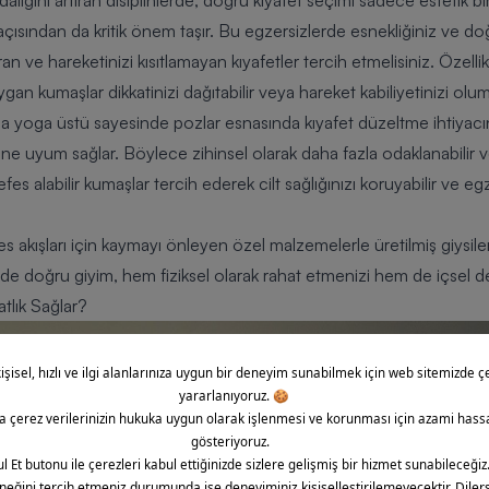
alığını artıran disiplinlerde, doğru kıyafet seçimi sadece estetik b
çısından da kritik önem taşır. Bu egzersizlerde esnekliğiniz ve d
n ve hareketinizi kısıtlamayan kıyafetler tercih etmelisiniz. Özel
an kumaşlar dikkatinizi dağıtabilir veya hareket kabiliyetinizi olums
a yoga üstü sayesinde pozlar esnasında kıyafet düzeltme ihtiyacın
ne uyum sağlar. Böylece zihinsel olarak daha fazla odaklanabilir 
nefes alabilir kumaşlar tercih ederek cilt sağlığınızı koruyabilir ve 
tes akışları için kaymayı önleyen özel malzemelerle üretilmiş giysil
ğinde doğru giyim, hem fiziksel olarak rahat etmenizi hem de içsel d
tlık Sağlar?