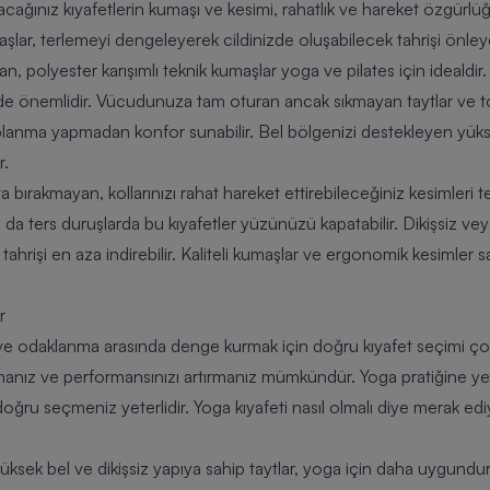
acağınız kıyafetlerin kumaşı ve kesimi, rahatlık ve hareket özgürl
maşlar, terlemeyi dengeleyerek cildinizde oluşabilecek tahrişi önl
an, polyester karışımlı teknik kumaşlar yoga ve pilates için idealdir.
 de önemlidir. Vücudunuza tam oturan ancak sıkmayan taytlar ve to
nma yapmadan konfor sunabilir. Bel bölgenizi destekleyen yüksek 
r.
a bırakmayan, kollarınızı rahat hareket ettirebileceğiniz kesimleri 
da ters duruşlarda bu kıyafetler yüzünüzü kapatabilir. Dikişsiz veya 
 tahrişi en aza indirebilir. Kaliteli kumaşlar ve ergonomik kesimler
r
k ve odaklanma arasında denge kurmak için doğru kıyafet seçimi ç
anız ve performansınızı artırmanız mümkündür. Yoga pratiğine yen
 doğru seçmeniz yeterlidir.
Yoga kıyafeti nasıl olmalı
diye merak edi
üksek bel ve dikişsiz yapıya sahip taytlar, yoga için daha uygun