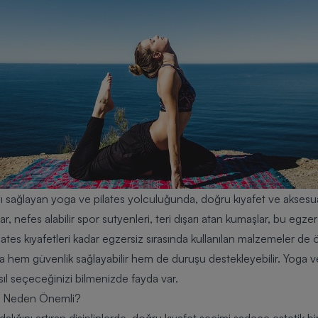
sağlayan yoga ve pilates yolculuğunda, doğru kıyafet ve aksesua
r, nefes alabilir spor sutyenleri, teri dışarı atan kumaşlar, bu egz
lates kıyafetleri kadar egzersiz sırasında kullanılan malzemeler de ön
da hem güvenlik sağlayabilir hem de duruşu destekleyebilir. Yoga ve
asıl seçeceğinizi bilmenizde fayda var.
im Neden Önemli?