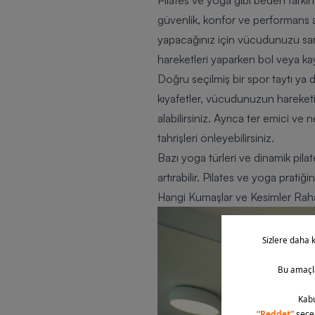
Pilates ve yoga gibi beden farkınd
güvenlik, konfor ve performans a
yapacağınız için vücudunuzu sara
hareketleri yaparken bol veya kayg
Doğru seçilmiş bir
spor taytı
ya d
kıyafetler, vücudunuzun hareketi
alabilirsiniz. Ayrıca ter emici ve 
tahrişleri önleyebilirsiniz.
Bazı yoga türleri ve dinamik pila
artırabilir. Pilates ve yoga prati
Hangi Kumaşlar ve Kesimler Raha