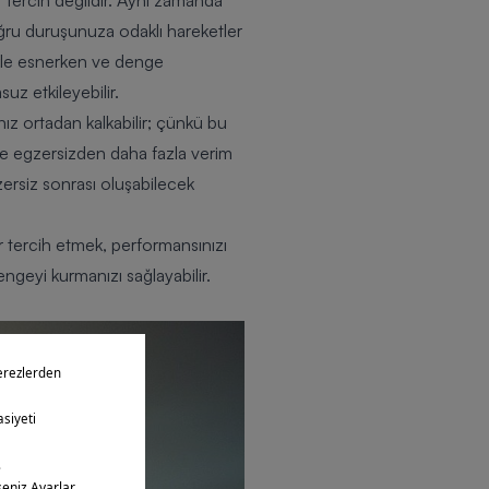
ir tercih değildir. Aynı zamanda
oğru duruşunuza odaklı hareketler
likle esnerken ve denge
uz etkileyebilir.
ız ortadan kalkabilir; çünkü bu
ve egzersizden daha fazla verim
egzersiz sonrası oluşabilecek
er tercih etmek, performansınızı
engeyi kurmanızı sağlayabilir.