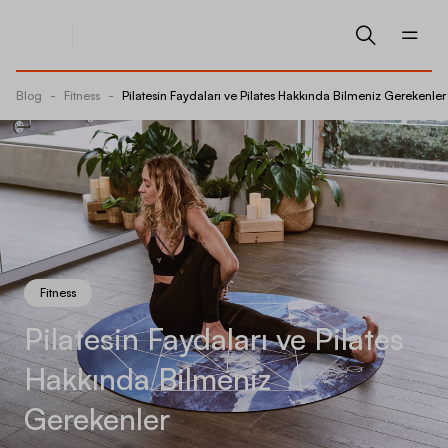
Blog
-
Fitness
-
Pilatesin Faydaları ve Pilates Hakkında Bilmeniz Gerekenler
Fitness
Pilatesin Faydaları ve Pilates
Hakkında Bilmeniz
Gerekenler