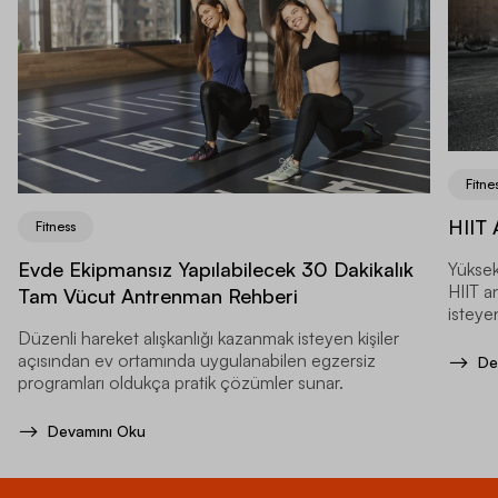
Fitne
HIIT 
Fitness
Evde Ekipmansız Yapılabilecek 30 Dakikalık
Yüksek
HIIT a
Tam Vücut Antrenman Rehberi
isteyen
Düzenli hareket alışkanlığı kazanmak isteyen kişiler
açısından ev ortamında uygulanabilen egzersiz
De
programları oldukça pratik çözümler sunar.
Devamını Oku