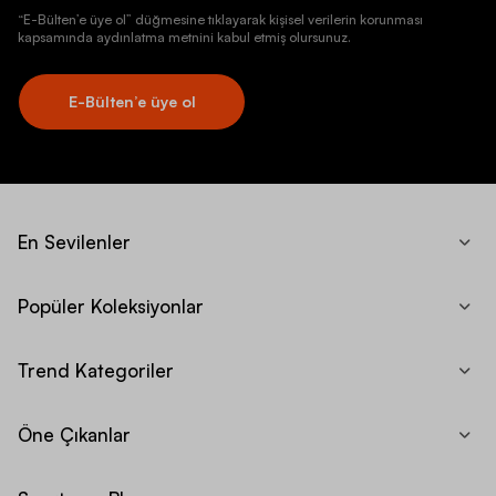
“E-Bülten’e üye ol” düğmesine tıklayarak kişisel verilerin korunması
kapsamında aydınlatma metnini kabul etmiş olursunuz.
E-Bülten’e üye ol
En Sevilenler
Popüler Koleksiyonlar
Trend Kategoriler
Öne Çıkanlar