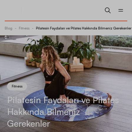
Blog
-
Fitness
-
Pilatesin Faydaları ve Pilates Hakkında Bilmeniz Gerekenler
Fitness
Pilatesin Faydaları ve Pilates
Hakkında Bilmeniz
Gerekenler