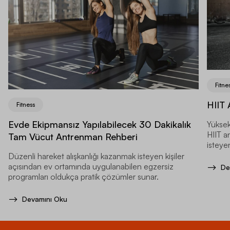
Fitne
HIIT 
Fitness
Evde Ekipmansız Yapılabilecek 30 Dakikalık
Yüksek
HIIT a
Tam Vücut Antrenman Rehberi
isteyen
Düzenli hareket alışkanlığı kazanmak isteyen kişiler
açısından ev ortamında uygulanabilen egzersiz
De
programları oldukça pratik çözümler sunar.
Devamını Oku