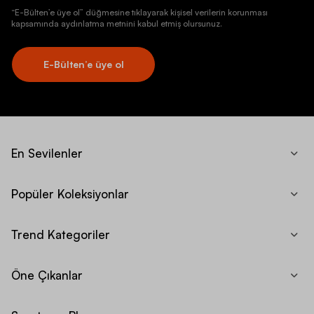
“E-Bülten’e üye ol” düğmesine tıklayarak kişisel verilerin korunması
kapsamında aydınlatma metnini kabul etmiş olursunuz.
E-Bülten’e üye ol
En Sevilenler
Popüler Koleksiyonlar
Trend Kategoriler
Öne Çıkanlar