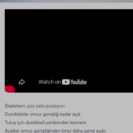
Başlarken:
yüz üstü pozisyon
Dumbblelar omuz genişliği kadar açık
Tutuş için dumbbell yanlarından kavranır.
Ayaklar omuz genişliğinden biraz daha geniş açılır.