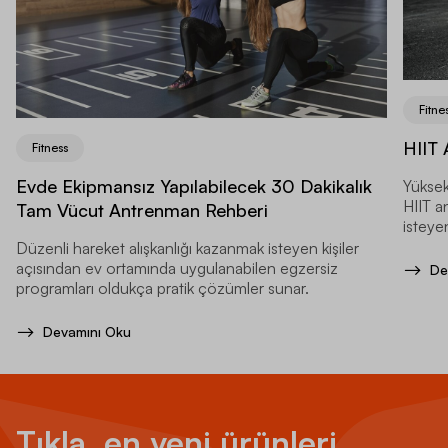
Fitne
HIIT 
Fitness
Evde Ekipmansız Yapılabilecek 30 Dakikalık
Yüksek
HIIT a
Tam Vücut Antrenman Rehberi
isteyen
Düzenli hareket alışkanlığı kazanmak isteyen kişiler
açısından ev ortamında uygulanabilen egzersiz
De
programları oldukça pratik çözümler sunar.
Devamını Oku
Tıkla, en yeni ürünleri