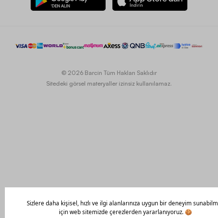
© 2026 Barcin Tüm Hakları Saklıdır
Sitedeki görsel materyaller izinsiz kullanılamaz.