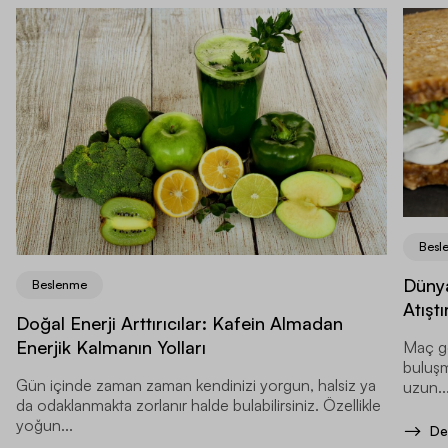
Besl
Dünya
Beslenme
Atıştı
Doğal Enerji Arttırıcılar: Kafein Almadan
Enerjik Kalmanın Yolları
Maç ge
buluşma
Gün içinde zaman zaman kendinizi yorgun, halsiz ya
uzun..
da odaklanmakta zorlanır halde bulabilirsiniz. Özellikle
yoğun...
De