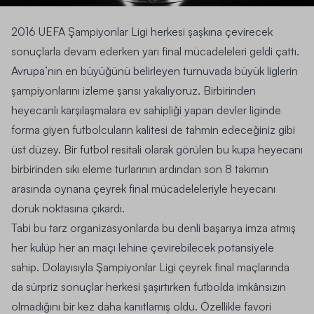
2016 UEFA Şampiyonlar Ligi
herkesi şaşkına çevirecek
sonuçlarla devam ederken yarı final mücadeleleri geldi çattı.
Avrupa’nın en büyüğünü belirleyen turnuvada büyük liglerin
şampiyonlarını izleme şansı yakalıyoruz. Birbirinden
heyecanlı karşılaşmalara ev sahipliği yapan devler liginde
forma giyen futbolcuların kalitesi de tahmin edeceğiniz gibi
üst düzey. Bir
futbol
resitali olarak görülen bu kupa heyecanı
birbirinden sıkı eleme turlarının ardından son 8 takımın
arasında oynana çeyrek final mücadeleleriyle heyecanı
doruk noktasına çıkardı.
Tabi bu tarz organizasyonlarda bu denli başarıya imza atmış
her kulüp her an maçı lehine çevirebilecek potansiyele
sahip. Dolayısıyla
Şampiyonlar Ligi çeyrek final
maçlarında
da sürpriz sonuçlar herkesi şaşırtırken futbolda imkânsızın
olmadığını bir kez daha kanıtlamış oldu. Özellikle favori