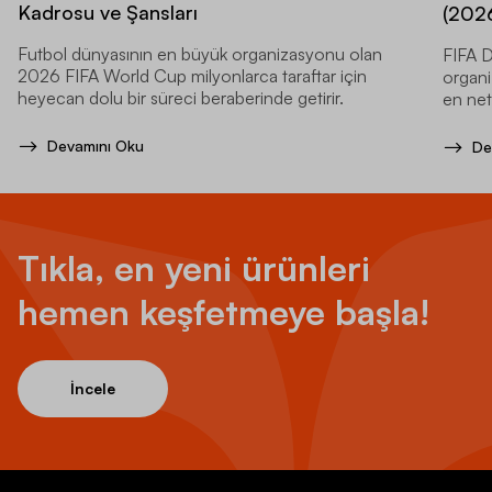
Kadrosu ve Şansları
(2026
Futbol dünyasının en büyük organizasyonu olan
FIFA D
2026 FIFA World Cup milyonlarca taraftar için
organi
heyecan dolu bir süreci beraberinde getirir.
en net
Devamını Oku
De
Tıkla, en yeni ürünleri
hemen keşfetmeye başla!
İncele