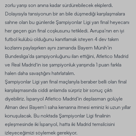
zorlu yarışı son anına kadar sürdürebilecek ekiplerdi.
Dolayısıyla tansiyonun bir an bile düşmediği karşılaşmalara
sahne olan bu günlerde Şampiyonlar Ligi yarı final heyecanı
her geçen gün final coşkusunu tetikledi. Avrupa’nın en iyi
futbol kulübü olduğunu kanıtlamak isteyen 4 dev takım
kozlarını paylaşırken aynı zamanda Bayern Münih’in
Bundesliga’da şampiyonluğunu ilan ettiğini, Atletico Madrid
ve
Real Madrid
‘in ise şampiyonluk yarışında 1 puan farkla
halen daha savaştığını hatırlatalım.
Şampiyonlar Ligi yarı final maçlarıyla beraber belli olan final
karşılaşmasında ciddi anlamda sürpriz bir sonuç çıktı
diyebiliriz. İspanyol Atletico Madrid’in deplasman golüyle
Alman devi Bayern’i saha kenarına itmesi eminiz ki uzun yıllar
konuşulacak. Bu noktada Şampiyonlar Ligi finalinin
eşleşmesinde iki İspanyol, hatta iki Madrid temsilcisini
izleyeceğimizi söylemek gerekiyor.