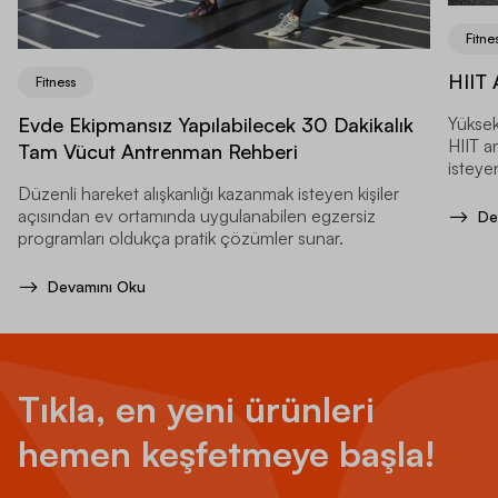
Fitne
HIIT 
Fitness
Evde Ekipmansız Yapılabilecek 30 Dakikalık
Yüksek
HIIT a
Tam Vücut Antrenman Rehberi
isteyen
Düzenli hareket alışkanlığı kazanmak isteyen kişiler
açısından ev ortamında uygulanabilen egzersiz
De
programları oldukça pratik çözümler sunar.
Devamını Oku
Tıkla, en yeni ürünleri
hemen keşfetmeye başla!