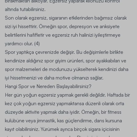
bırakmaktan alıkoyar. Egzersiz yaparak kilonuzu kontrol
altında tutabilirsiniz.
Son olarak egzersiz, sigaranın etkilerinden bağımsız olarak
sizi iyi hissettirir. Örneğin spor, depresyon ve anksiyete
belirtilerini hafifletir ve egzersiz ruh halinizi iyileştirmeye
yardımcı olur. (4)
Spor yaptıkça çevrenizde değişir. Bu değişimlerle birlikte
kendinize aldığınız
spor giyim
ürünleri,
spor ayakkabıları
ve
spor malzemeleri de modunuzu yükselterek kendinizi daha
iyi hissetmenizi ve daha motive olmanızı sağlar.
Hangi Spor ve Nereden Başlayabilirsiniz?
Her gün yoğun egzersiz yapmak gerekli değildir. Haftada bir
kez çok yoğun egzersiz yapmaktansa düzenli olarak orta
düzeyde aktivite yapmak daha iyidir. Örneğin, bir fitness
kulübüne veya jimnastik, kas güçlendirme, dans kursuna
kayıt olabilirsiniz. Yürümek ayrıca birçok sigara içicisinin