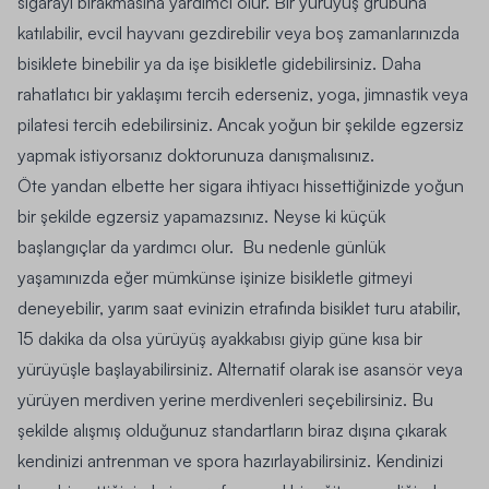
sigarayı bırakmasına yardımcı olur. Bir yürüyüş grubuna
katılabilir, evcil hayvanı gezdirebilir veya boş zamanlarınızda
bisiklete binebilir ya da işe bisikletle gidebilirsiniz. Daha
rahatlatıcı bir yaklaşımı tercih ederseniz, yoga, jimnastik veya
pilatesi tercih edebilirsiniz. Ancak yoğun bir şekilde egzersiz
yapmak istiyorsanız doktorunuza danışmalısınız.
Öte yandan elbette her sigara ihtiyacı hissettiğinizde yoğun
bir şekilde egzersiz yapamazsınız. Neyse ki küçük
başlangıçlar da yardımcı olur. Bu nedenle günlük
yaşamınızda eğer mümkünse işinize bisikletle gitmeyi
deneyebilir, yarım saat evinizin etrafında bisiklet turu atabilir,
15 dakika da olsa
yürüyüş ayakkabısı
giyip güne kısa bir
yürüyüşle başlayabilirsiniz. Alternatif olarak ise asansör veya
yürüyen merdiven yerine merdivenleri seçebilirsiniz. Bu
şekilde alışmış olduğunuz standartların biraz dışına çıkarak
kendinizi antrenman ve spora hazırlayabilirsiniz. Kendinizi