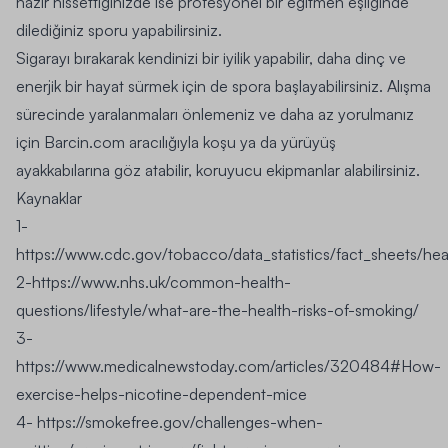
hazır hissettiğinizde ise profesyonel bir eğitmen eşliğinde
dilediğiniz sporu yapabilirsiniz.
Sigarayı bırakarak kendinizi bir iyilik yapabilir, daha dinç ve
enerjik bir hayat sürmek için de spora başlayabilirsiniz. Alışma
sürecinde yaralanmaları önlemeniz ve daha az yorulmanız
için
Barcin.com
aracılığıyla koşu ya da yürüyüş
ayakkabılarına göz atabilir, koruyucu ekipmanlar alabilirsiniz.
Kaynaklar
1-
https://www.cdc.gov/tobacco/data_statistics/fact_sheets/hea
2-
https://www.nhs.uk/common-health-
questions/lifestyle/what-are-the-health-risks-of-smoking/
3-
https://www.medicalnewstoday.com/articles/320484#How-
exercise-helps-nicotine-dependent-mice
4-
https://smokefree.gov/challenges-when-