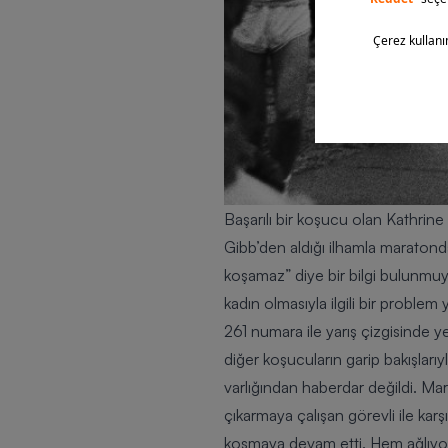
Başarılı bir koşucu olan
Kathrine
Gibb’den aldığı ilhamla maratonda 
koşamaz” diye bir bilgi bulunmuyo
kadın olmasıyla ilgili bir problem
261 numara ile yarış çizgisinde 
diğer koşucuların garip bakışlarıy
varlığından haberdar değildi. Ma
çıkarmaya çalışan görevli ile karş
koşmaya devam etti. Hem ağlıyor