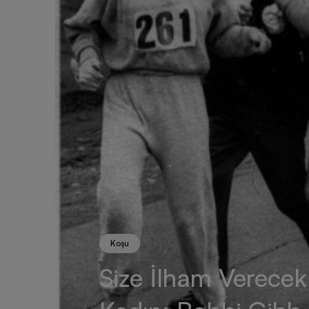
Koşu
Size İlham Verecek 