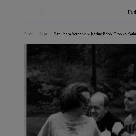
Fut
Blog
-
Koşu
-
Size İlham Verecek İki Kadın: Bobbi Gibb ve Kathr