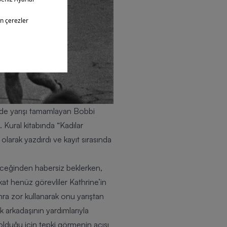
lde yarışı tamamlayan Bobbi
 Kural kitabında “Kadılar
olarak yazdırdı ve kayıt sırasında
şeceğinden habersiz beklerken,
akat henüz görevliler Kathrine’in
ra zor kullanarak onu yarıştan
ek arkadaşının yardımlarıyla
duğu için tepki görmenin acısı