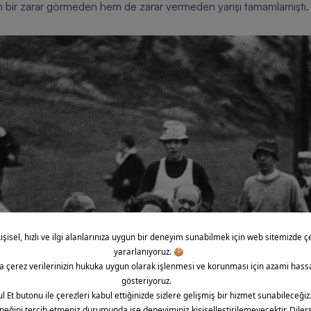
em bir zarar görmeden hem de zarar vermeden yarışı tamamlamıştı.