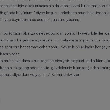
oşabilmesi için erkek arkadaşının da kaba kuvvet kullanmak zorun
Bir günde büyüdüm.
” diyen koşucu, erkeklerin müdahalesinden kur
 ihtiyaç duymasının da acısını uzun süre yaşamış.
bu iki kadın aklınıza gelecek bundan sonra. Hikayeyi bilenler iç
n numarasız bir şekilde ağabeyinin şortuyla koşuşu gözünüzün önü
ma spor için her zaman daha zordu. Neyse ki bu iki kadın her şeyin
anılıyorlar.
h muhafaza daha uzun koşması cinsiyetsizleştirici, kadınlıktan çıka
larının irileşeceğinden, hatta gövdelerinin kıllanacağından korku
 yapmak istiyordum ve yaptım…” Kathrine Switzer