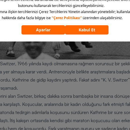
 Switzer
, 1966 yılında kaydı olmamasına rağmen sorunsuz bir şeki
yer almaya karar verdi. Antrenörüyle birlikte araştırmalara başladı.
rdu. Kathrine de gidip kaydını yaptırdı. Fakat adını
“K. V. Switzer”
 yaşamadı.
yerini alan Swtizer, birkaç dakika sonra bambaşka bir insana dönü
la karşılaştı. Koşucular, aralarında bir kadın olduğunu fark etmişti f
ratonda tedirgin adımlarla koşusunu sürdüren Kathrine bir süre son
ılaştı. İtiş kakışın ortasında kendisi gibi maraton koşucusu olan erk
du hem de koşuyordu. Fark yaratmanın gururu ve sadece kadın ol