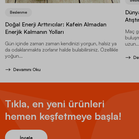
Besl
Dünya
Beslenme
Atıştı
Doğal Enerji Arttırıcılar: Kafein Almadan
Enerjik Kalmanın Yolları
Maç ge
buluşma
Gün içinde zaman zaman kendinizi yorgun, halsiz ya
uzun..
da odaklanmakta zorlanır halde bulabilirsiniz. Özellikle
yoğun...
De
Devamını Oku
Tıkla, en yeni ürünleri
hemen keşfetmeye başla!
İncele