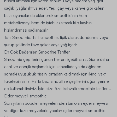
hissini artırmak için keten tohumu veya badem yağı gibi
sağlıklı yağlar ihtiva eder. Yeşil çay veya
kahve
gibi kafein
bazlı uyarıcılar da eklenerek smoothie’nin hem
metabolizmayı hem de iştahı azaltarak kilo kaybını
hızlandırması sağlanabilir.
Tatlı Smoothie
: Tatlı smoothie, tipik olarak dondurma veya
şurup şeklinde ilave şeker veya yağ içerir.
En Çok Beğenilen Smoothie Tarifleri
Smoothie çeşitlerini günün her anı içebilirsiniz. Güne daha
canlı ve enerjik başlamak için kahvaltıda ya da öğleden
sonraki uyuşukluk hissini ortadan kaldırmak için ikindi vakti
tüketebilirsiniz. Hatta bazı smoothie çeşitlerini öğün yerine
de kullanabilirsiniz. İşte, size özel kahvaltı smoothie tarifleri…
Ejder meyveli smoothie
Son yılların popüler meyvelerinden biri olan ejder meyvesi
ve diğer taze meyvelerle yapılan ejder meyveli smoothie