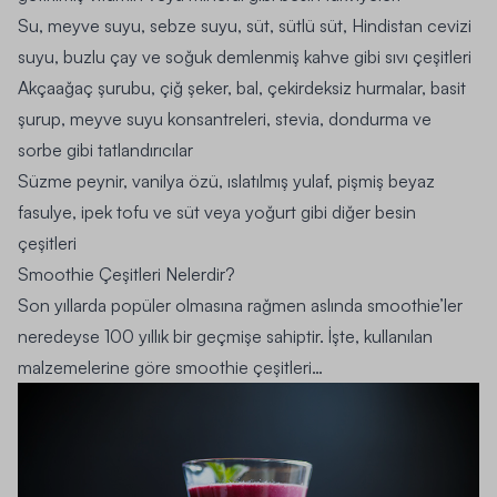
Su, meyve suyu, sebze suyu, süt, sütlü süt,
Hindistan cevizi
suyu, buzlu çay ve soğuk demlenmiş kahve gibi sıvı çeşitleri
Akçaağaç şurubu, çiğ şeker, bal, çekirdeksiz hurmalar, basit
şurup, meyve suyu konsantreleri, stevia, dondurma ve
sorbe gibi tatlandırıcılar
Süzme peynir, vanilya özü, ıslatılmış yulaf, pişmiş beyaz
fasulye, ipek tofu ve süt veya yoğurt gibi diğer besin
çeşitleri
Smoothie Çeşitleri Nelerdir?
Son yıllarda popüler olmasına rağmen aslında smoothie’ler
neredeyse 100 yıllık bir geçmişe sahiptir. İşte, kullanılan
malzemelerine göre smoothie çeşitleri…