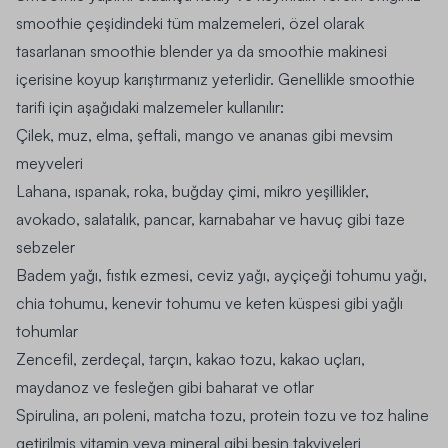
smoothie çeşidindeki tüm malzemeleri, özel olarak
tasarlanan smoothie blender ya da smoothie makinesi
içerisine koyup karıştırmanız yeterlidir.
Genellikle smoothie
tarifi için aşağıdaki malzemeler kullanılır:
Çilek, muz, elma, şeftali, mango ve ananas gibi mevsim
meyveleri
Lahana, ıspanak, roka, buğday çimi, mikro yeşillikler,
avokado, salatalık, pancar, karnabahar ve havuç gibi taze
sebzeler
Badem yağı, fıstık ezmesi,
ceviz
yağı, ayçiçeği tohumu yağı,
chia tohumu, kenevir tohumu ve keten küspesi gibi yağlı
tohumlar
Zencefil, zerdeçal, tarçın, kakao tozu, kakao uçları,
maydanoz ve fesleğen gibi baharat ve otlar
Spirulina, arı poleni, matcha tozu, protein tozu ve toz haline
getirilmiş vitamin veya mineral gibi besin takviyeleri