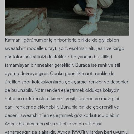
Katmanlı görünümler için tişörtlerle birlikte de giyilebilen
sweatshirt modelleri, tayt, şort, eşofman altı, jean ve kargo
pantolonlarla stilinizi destekler. Öte yandan bu stilleri
tamamlayan bir sneaker gereklidir. Burada ise renk ve stil
uyumu devreye girer. Çünkü genellikle nötr renklerde
üretilen spor koleksiyonlarda çok çarpıcı renkler ve desenler
de bulunabilir. Nötr renkleri eşleştirmek oldukça kolaydır,
hatta bu nötr renklere kırmızı, yeşil, turuncu ve mavi gibi
canlı renkler de eklenebilir. Bununla birlikte çok renkli ve
desenli sweatshirt’leri eşleştirmek göz korkutucu olabilir.
Ancak bu tamamen sizin stilinize ve bu stili nasıl
yansıtacağınızla alakalıdır. Ayrıca 1990’lı yıllardan beri uyumlu