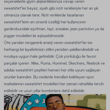
seçeneklerle giyim alışkanlıklarınıza cevap veren
sweatshirt’ler beyaz, siyah gibi nötr renkleriyle her an şık
olmanıza olanak tanır. Nötr renklerde tasarlanan
sweatshirt’lerin en önemli özelliği her kullanıcının
gardırobundaki eşofman, tayt, sneaker, jean pantolon ya da
jogger modelleri ile eşleşebilmesidir.
Öte yandan rengarenk enerji veren sweatshirt’ler ise
herhangi bir kıyafetinizin stilini yeniden şekillendirebilir ve
modaya uygun hale getirebilir. Çok yönlülüğü ile favori
parçalar içeren Nike, Puma, Hummel, Skechers, Reebok ve
adidas sweatshirt
çeşitleri hemen her stile uyum sağlayan
ürünler barındırır. Bu nedenle trendleri belirleyen spor
markalarının sweatshirt modelleri her zaman rahatlıkla tercih
edilebilir ve uzun yıllar kombinlere dahil edilebilir.