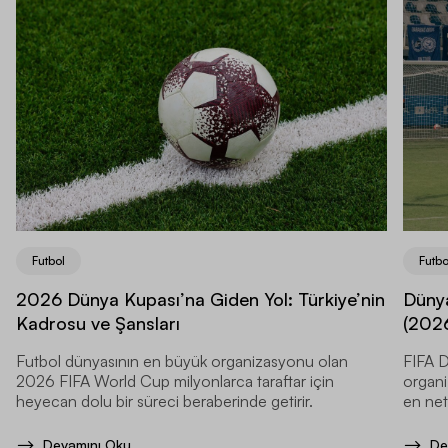
Futbol
Futbo
2026 Dünya Kupası’na Giden Yol: Türkiye’nin
Dünya
Kadrosu ve Şansları
(2026
Futbol dünyasının en büyük organizasyonu olan
FIFA D
2026 FIFA World Cup milyonlarca taraftar için
organi
heyecan dolu bir süreci beraberinde getirir.
en net
Devamını Oku
De