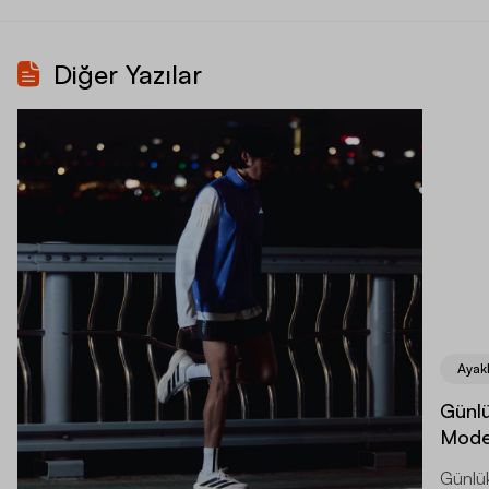
Diğer Yazılar
Ayak
Günlü
Model
Günlük