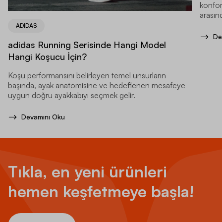
konfor
arasınd
ADIDAS
De
adidas Running Serisinde Hangi Model
Hangi Koşucu İçin?
Koşu performansını belirleyen temel unsurların
başında, ayak anatomisine ve hedeflenen mesafeye
uygun doğru ayakkabıyı seçmek gelir.
Devamını Oku
Tıkla, en yeni ürünleri
hemen keşfetmeye başla!