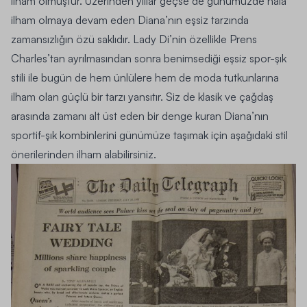
ilham olmuştur. Üzerinden yıllar geçse de günümüzde hâlâ
ilham olmaya devam eden Diana’nın eşsiz tarzında
zamansızlığın özü saklıdır. Lady Di’nin özellikle Prens
Charles’tan ayrılmasından sonra benimsediği eşsiz spor-şık
stili ile bugün de hem ünlülere hem de moda tutkunlarına
ilham olan güçlü bir tarzı yansıtır. Siz de klasik ve çağdaş
arasında zamanı alt üst eden bir denge kuran Diana’nın
sportif-şık kombinlerini günümüze taşımak için aşağıdaki stil
önerilerinden ilham alabilirsiniz.