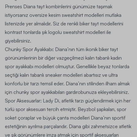
Prenses Diana tayt kombinlerini günümüze taşımak
istiyorsanız oversize kesim sweatshirt modelleri mutlaka
listenizde yer almalıdır. Siz de renkli biker tayt modellerini
kontrast tonlarda şık logolu sweatshirt modelleri ile
giyebilirsiniz.
Chunky Spor Ayakkabı: Diana’nın tüm ikonik biker tayt
görünümlerinin bir diğer vazgeçilmezi kalın tabanlı
kadın
spor ayakkabı
modelleri olmuştur. Genellikle beyaz tonlarda
seçtiği kalın tabanlı sneaker modelleri abartısız ve ultra
konforlu bir tarzı temsil eder. Diana’nın stilinden ilham almak
için chunky spor ayakkabıları gardırobunuza ekleyebilirsiniz.
Spor Aksesuarlar: Lady Di, atletik tarzı güçlendirmek için her
türlü spor aksesuarı tercih etmiştir. Beyzbol şapkaları, spor
soket çoraplar ve büyük çanta modelleri Diana’nın sportif
estetiğinin ayrılma parçalarıdır. Diana gibi zahmetsizce atletik
ve şık görünümlere imza atmak için sportif aksesuarları