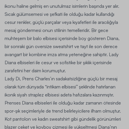
ikonu haline gelmiş en unutulmaz isimlerin başında yer alır.
Sıcak gülümsemesi ve şefkati ile olduğu kadar kullandığı
cesur renkler, güçlü parçalar veya kıyafetleri ile aracılığıyla
mesaj göndermesi onun stilinin temelleridir. Bir gece
muhteşem bir balo elbisesi içerisinde boy gösteren Diana,
bir sonraki gün oversize sweatshirt ve tayt ile son derece
avangart bir kombine imza atma yeteneğine sahiptir. Lady
Diana elbiseleri ile cesur ve sofistike bir şıklık içerisinde
zarafetini her daim korumuştur.
Lady Di, Prens Charles’ın sadakatsizliğine güçlü bir mesaj
olarak tüm dünyada “intikam elbisesi” şeklinde hatırlanan
ikonik siyah straplez elbisesi adeta hafızalara kazınmıştır.
Prenses Diana elbiseleri ile olduğu kadar zamanın ötesinde
spor-şık seçimleriyle de trend belirleyicilere ilham olmuştur.
Kot pantolon ve
kadın sweatshirt
gibi gündelik görünümleri
blazer ceket ve kovboy çizmesi ile yükseltmesi Diana’nın