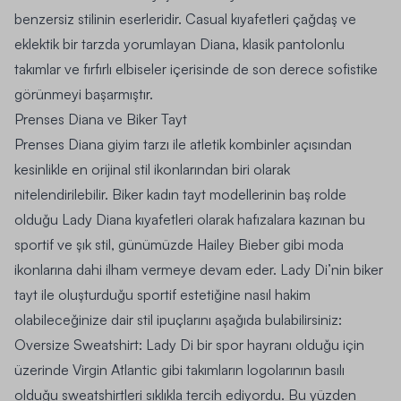
benzersiz stilinin eserleridir. Casual kıyafetleri çağdaş ve
eklektik bir tarzda yorumlayan Diana, klasik pantolonlu
takımlar ve fırfırlı elbiseler içerisinde de son derece sofistike
görünmeyi başarmıştır.
Prenses Diana ve Biker Tayt
Prenses Diana giyim tarzı ile atletik kombinler açısından
kesinlikle en orijinal stil ikonlarından biri olarak
nitelendirilebilir. Biker
kadın tayt
modellerinin baş rolde
olduğu Lady Diana kıyafetleri olarak hafızalara kazınan bu
sportif ve şık stil, günümüzde Hailey Bieber gibi moda
ikonlarına dahi ilham vermeye devam eder. Lady Di’nin biker
tayt ile oluşturduğu sportif estetiğine nasıl hakim
olabileceğinize dair stil ipuçlarını aşağıda bulabilirsiniz:
Oversize Sweatshirt: Lady Di bir spor hayranı olduğu için
üzerinde Virgin Atlantic gibi takımların logolarının basılı
olduğu sweatshirtleri sıklıkla tercih ediyordu. Bu yüzden