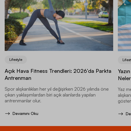
Lifestyle
Lifest
Açık Hava Fitness Trendleri: 2026’da Parkta
Yazın
Antrenman
Neler
Spor alışkanlıkları her yıl değişirken 2026 yılında öne
Yaz me
çıkan yaklaşımlardan biri açık alanlarda yapılan
alışkan
antrenmanlar olur.
gösteri
Devamını Oku
De