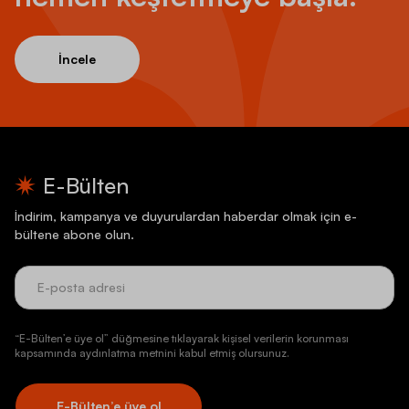
İncele
E-Bülten
İndirim, kampanya ve duyurulardan haberdar olmak için e-
bültene abone olun.
“E-Bülten’e üye ol” düğmesine tıklayarak kişisel verilerin korunması
kapsamında aydınlatma metnini kabul etmiş olursunuz.
E-Bülten’e üye ol