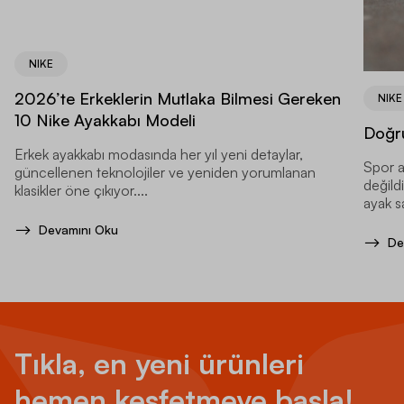
NIKE
2026’te Erkeklerin Mutlaka Bilmesi Gereken
NIKE
10 Nike Ayakkabı Modeli
Doğru
Erkek ayakkabı modasında her yıl yeni detaylar,
Spor a
güncellenen teknolojiler ve yeniden yorumlanan
değild
klasikler öne çıkıyor....
ayak sa
Devamını Oku
De
Tıkla, en yeni ürünleri
hemen keşfetmeye başla!