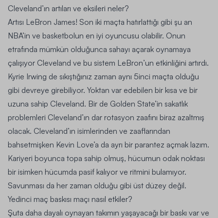
Cleveland’ın artıları ve eksileri neler?
Artısı LeBron James! Son iki maçta hatırlattığı gibi şu an
NBA’in ve basketbolun en iyi oyuncusu olabilir. Onun
etrafında mümkün olduğunca sahayı açarak oynamaya
çalışıyor Cleveland ve bu sistem LeBron’un etkinliğini artırdı.
Kyrie Irwing de sıkıştığınız zaman aynı 5inci maçta olduğu
gibi devreye girebiliyor. Yoktan var edebilen bir kısa ve bir
uzuna sahip Cleveland. Bir de Golden State’in sakatlık
problemleri Cleveland’ın dar rotasyon zaafını biraz azaltmış
olacak. Cleveland’ın isimlerinden ve zaaflarından
bahsetmişken Kevin Love’a da ayrı bir parantez açmak lazım.
Kariyeri boyunca topa sahip olmuş, hücumun odak noktası
bir isimken hücumda pasif kalıyor ve ritmini bulamıyor.
Savunması da her zaman olduğu gibi üst düzey değil.
Yedinci maç baskısı maçı nasıl etkiler?
Şuta daha dayalı oynayan takımın yaşayacağı bir baskı var ve