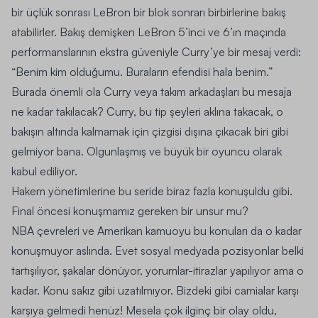
bir üçlük sonrası LeBron bir blok sonrarı birbirlerine bakış
atabilirler. Bakış demişken LeBron 5’inci ve 6’ın maçında
performanslarının ekstra güveniyle Curry’ye bir mesaj verdi:
“Benim kim olduğumu. Buraların efendisi hala benim.”
Burada önemli ola Curry veya takım arkadaşları bu mesaja
ne kadar takılacak? Curry, bu tip şeyleri aklına takacak, o
bakışın altında kalmamak için çizgisi dışına çıkacak biri gibi
gelmiyor bana. Olgunlaşmış ve büyük bir oyuncu olarak
kabul ediliyor.
Hakem yönetimlerine bu seride biraz fazla konuşuldu gibi.
Final öncesi konuşmamız gereken bir unsur mu?
NBA çevreleri ve Amerikan kamuoyu bu konuları da o kadar
konuşmuyor aslında. Evet sosyal medyada pozisyonlar belki
tartışılıyor, şakalar dönüyor, yorumlar-itirazlar yapılıyor ama o
kadar. Konu sakız gibi uzatılmıyor. Bizdeki gibi camialar karşı
karşıya gelmedi henüz! Mesela çok ilginç bir olay oldu,