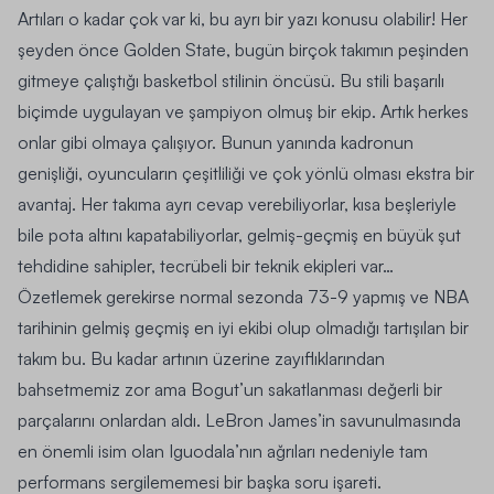
Artıları o kadar çok var ki, bu ayrı bir yazı konusu olabilir! Her
şeyden önce Golden State, bugün birçok takımın peşinden
gitmeye çalıştığı basketbol stilinin öncüsü. Bu stili başarılı
biçimde uygulayan ve şampiyon olmuş bir ekip. Artık herkes
onlar gibi olmaya çalışıyor. Bunun yanında kadronun
genişliği, oyuncuların çeşitliliği ve çok yönlü olması ekstra bir
avantaj. Her takıma ayrı cevap verebiliyorlar, kısa beşleriyle
bile pota altını kapatabiliyorlar, gelmiş-geçmiş en büyük şut
tehdidine sahipler, tecrübeli bir teknik ekipleri var…
Özetlemek gerekirse normal sezonda 73-9 yapmış ve NBA
tarihinin gelmiş geçmiş en iyi ekibi olup olmadığı tartışılan bir
takım bu. Bu kadar artının üzerine zayıflıklarından
bahsetmemiz zor ama Bogut’un sakatlanması değerli bir
parçalarını onlardan aldı. LeBron James’in savunulmasında
en önemli isim olan Iguodala’nın ağrıları nedeniyle tam
performans sergilememesi bir başka soru işareti.