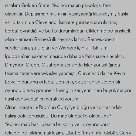
o takım Golden State. Yedinci maçın psikolojisi farklı
olacaktır. Deplasman takımının yaşayacağı klasikleşmiş baskı
var o takım da Cleveland. İsimlere gelirsek; son iki maçı
berbat oynadığı ve bu tip durumlardan etkilenme potansiyeli
olan Harrison Barnes’ı ilk saymak lazım. Barnes önemli
süreler alan, şutu olan ve Warriors için kilit bir isim.
Iguodala’nın sakatlanmasında daha da fazla süre alacaktır.
Draymon Green, Oklahoma serisinde işler zorlaştığında
takıma zarar verecek işler yapmıştı. Cleveland’da ise Kevin
Love’ın durumu ortada. Ben en çok zor anları seven bir
oyuncu olarak görünen Irwing’in kariyerinin en büyük maçını
nasıl oynayacağını merak ediyorum.
Altıncı maçta LeBron’un Curry’ye bloğu ve sonrasındaki
bakışı çok konuşuldu. Bu maç bir düello olacak mı?
Yedinci maç başlı başına bir konu ve iki oyuncunun
rekabetine takılmamak lazım. Elbette ‘trash talk’ olabilir, Curry