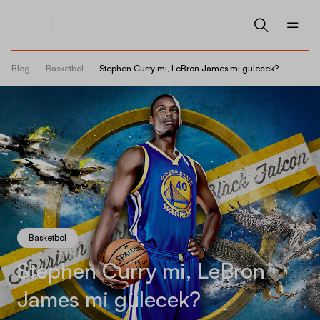
Blog
-
Basketbol
-
Stephen Curry mi, LeBron James mi gülecek?
Basketbol
Stephen Curry mi, LeBron
James mi gülecek?