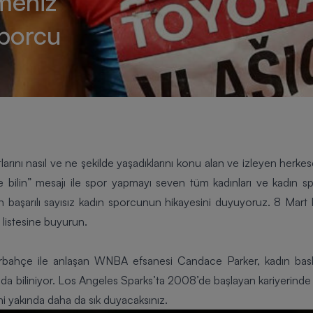
tmeniz
porcu
arını nasıl ve ne şekilde yaşadıklarını konu alan ve izleyen
herkes
le bilin” mesajı ile spor yapmayı seven tüm kadınları ve kadın sp
en başarılı sayısız kadın sporcunun hikayesini duyuyoruz. 8 Mart
listesine buyurun.
rbahçe
ile anlaşan
WNBA
efsanesi Candace Parker, kadın bask
 da biliniyor. Los Angeles Sparks’ta 2008’de başlayan kariyerinde he
ni yakında daha da sık duyacaksınız.