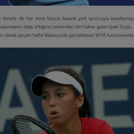
 teniste de her sene birçok başarılı yerli sporcuyla karşılaşm
rşılaşmalarını takip ettiğimiz isimlerden biri haline gelen İpek Soylu
, son olarak geçen hafta Malezya’da gerçekleşen
WTA
turnuvasında ç