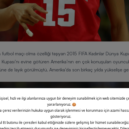
 futbol maçı olma özelliği taşıyan
2015 FIFA Kadınlar Dünya Kupa
a Kupası’nı evine götüren Amerika’nın en çok konuşulan oyuncul
lüne de layık görülmüştü. Amerika’da son birkaç yılda yükselişe g
.