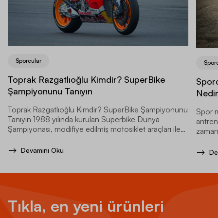
Sporcular
Spor
Toprak Razgatlıoğlu Kimdir? SuperBike
Sporc
Şampiyonunu Tanıyın
Nedi
Toprak Razgatlıoğlu Kimdir? SuperBike Şampiyonunu
Spor r
Tanıyın 1988 yılında kurulan Superbike Dünya
antren
Şampiyonası, modifiye edilmiş motosiklet araçları ile
zamand
yapılan bir motor sporları serisidir.
Devamını Oku
De
Tıkla, en yeni ürünleri