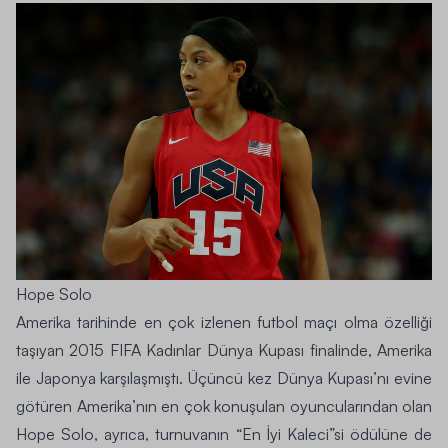
Hope Solo
Amerika tarihinde en çok izlenen futbol maçı olma özelliği
taşıyan
2015 FIFA Kadınlar Dünya Kupası
finalinde, Amerika
ile Japonya karşılaşmıştı. Üçüncü kez Dünya Kupası’nı evine
götüren Amerika’nın en çok konuşulan oyuncularından olan
Hope Solo, ayrıca, turnuvanın “En İyi Kaleci”si ödülüne de