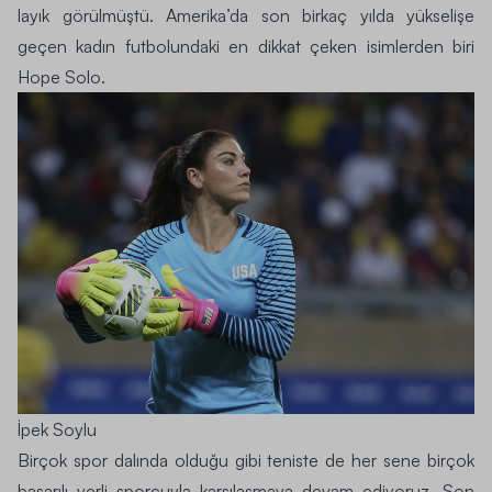
layık görülmüştü. Amerika’da son birkaç yılda yükselişe
geçen kadın futbolundaki en dikkat çeken isimlerden biri
Hope Solo.
İpek Soylu
Birçok spor dalında olduğu gibi teniste de her sene birçok
başarılı yerli sporcuyla karşılaşmaya devam ediyoruz. Son