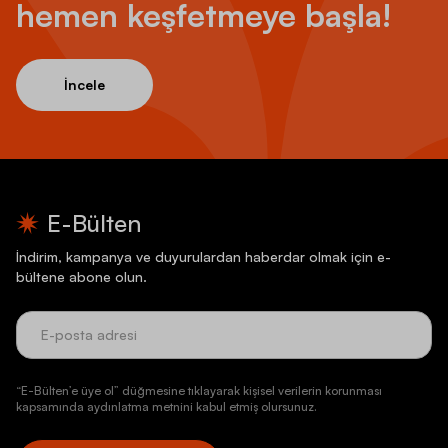
hemen keşfetmeye başla!
İncele
E-Bülten
İndirim, kampanya ve duyurulardan haberdar olmak için e-
bültene abone olun.
“E-Bülten’e üye ol” düğmesine tıklayarak kişisel verilerin korunması
kapsamında aydınlatma metnini kabul etmiş olursunuz.