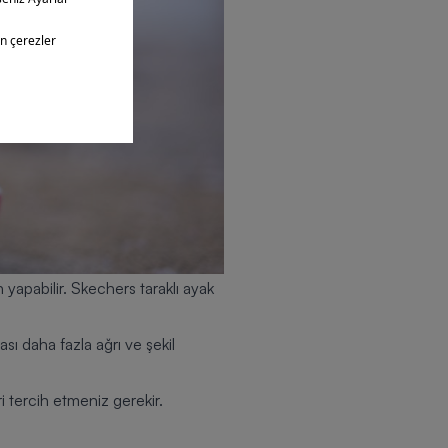
yapabilir. Skechers taraklı ayak
ı daha fazla ağrı ve şekil
i tercih etmeniz gerekir.