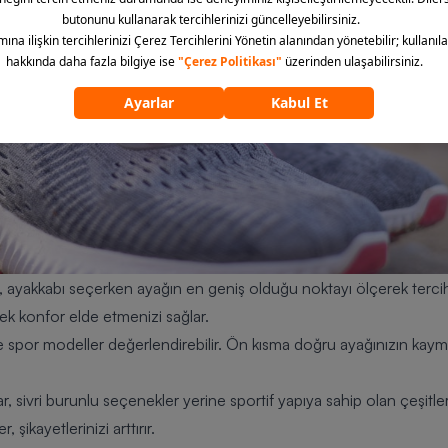
, ayakkabı seçerken ayağın en geniş olduğu noktayı ölçerek tercih 
ek konfor elde etmenizi sağlar.
 spor modeller değerlendirebilir. Ön kısma doğru ayağınızın kaymas
r, sivri burunlu seçenekler yerine sportif yapıya sahip olan çeşitler
 şikayetlerinizi arttırır.