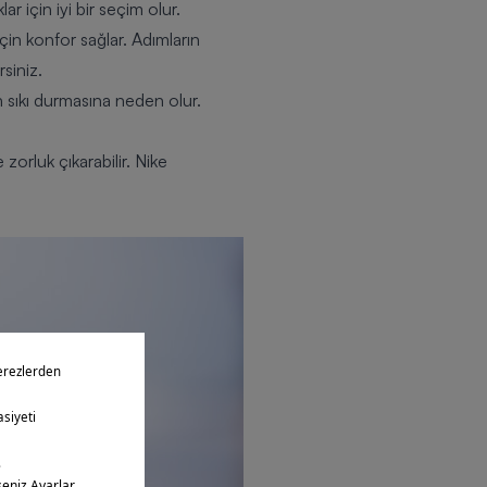
lar için iyi bir seçim olur.
çin konfor sağlar. Adımların
rsiniz.
n sıkı durmasına neden olur.
 zorluk çıkarabilir.
Nike