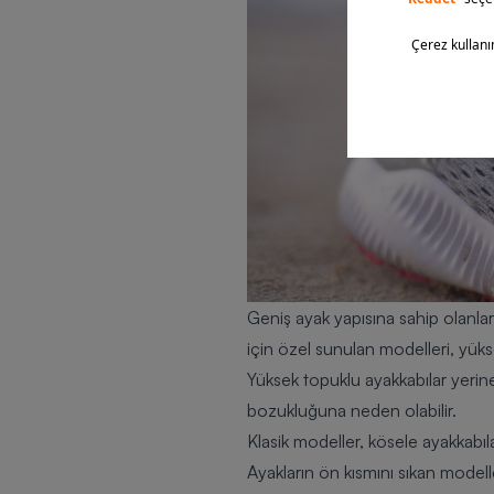
Geniş ayak yapısına sahip olanlar
için özel sunulan modelleri, yüks
Yüksek topuklu ayakkabılar yerine
bozukluğuna neden olabilir.
Klasik modeller, kösele ayakkabıla
Ayakların ön kısmını sıkan modeller,