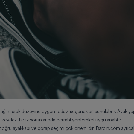
ğın tarak düzeyine uygun tedavi seçenekleri sunulabilir. Ayak yapı
r düzeydeki tarak sorunlarında cerrahi yöntemleri uygulanabilir.
n doğru ayakkabı ve çorap seçimi çok önemlidir.
Barcin.com
ayrıcal