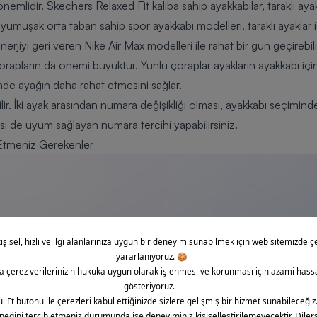
 önemlidir.
Skechers Relaxed Fit
kalıba sahip ayakkabılar, taraklı ayak
yumuşak orta taban sahip spor ayakkabı modelleri, taraklı ayaklar i
nerjiyi geri veren
Nike Air Max
modelleri ile rahat bir gün geçirebili
çorapların da önemi büyüktür. Yünlü çoraplar ayakların ayakkabı içi
inde ayağın daha rahat etmesini sağlar.
ilir. İki ayak arasından numara değişikliği olması, ayakkabı seçiminde
si de uyum sağlayan numara tercihi yapabilirsiniz.
 Etmeniz Gerekenler