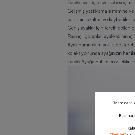
Taraklı ayak için ayakkabı seçimi
Gelişmiş yastıklama sistemine ve 
basıncını azaltan ve kaybedilen e
Geniş ayaklar için tercih edilen 
Basınçlı çoraplar, ayakkabının iç
Ayak numaraları farklılık göstereb
koleksiyonunda ayağınızın her iki
Taraklı Ayağa Sahipseniz Dikkat