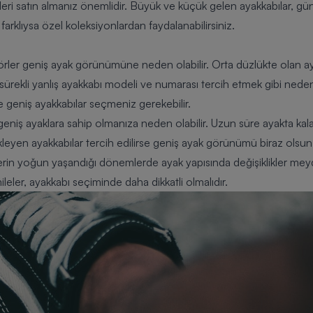
ri satın almanız önemlidir. Büyük ve küçük gelen ayakkabılar, g
 farklıysa özel koleksiyonlardan faydalanabilirsiniz.
törler geniş ayak görünümüne neden olabilir. Orta düzlükte olan aya
 sürekli yanlış ayakkabı modeli ve numarası tercih etmek gibi nede
le geniş ayakkabılar seçmeniz gerekebilir.
geniş ayaklara sahip olmanıza neden olabilir. Uzun süre ayakta kal
leyen ayakkabılar tercih edilirse geniş ayak görünümü biraz olsun az
erin yoğun yaşandığı dönemlerde ayak yapısında değişiklikler mey
eler, ayakkabı seçiminde daha dikkatli olmalıdır.