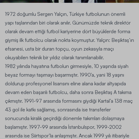
1972 doğumlu
Sergen Yalçın
, Türkiye futbolunun önemli
yapı taşlarından biri olarak anılır. Günümüzde teknik direktör
olarak devam ettiği futbol kariyerine dört büyüklerde forma
giymiş ilk futbolcu olarak nokta koymuştur. Yalçın: Beşiktaş’ın
efsanesi, usta bir duran topçu, oyun zekasıyla maçı
okuyabilen teknik bir yıldız olarak tanımlanabilir.
1982 yılında hayatına futbolun girmesiyle, 10 yaşında siyah
beyaz formayı taşımayı başarmıştır. 1990’a, yani 18 yaşını
doldurup profesyonel lisansını eline alana kadar altyapıda
devam eden başarılı futbolcu, daha sonra Beşiktaş A takıma
çıkmıştır. 1991-97 arasında formasını giydiği Kartal’a 138 maç
43 gol ile katkı sağlamış, sonrasında ise transferler
sonucunda kiralık geçirdiği dönemle takımları dolaşmaya
başlamıştır. 1997-99 arasında İstanbulspor, 1999-2002
arasında ise Siirtspor’la anlaşmıştır. Ancak 1999 yılı itibariyle