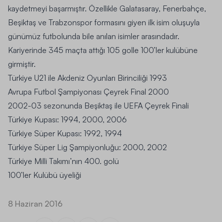
kaydetmeyi başarmıştır. Özellikle Galatasaray, Fenerbahçe,
Beşiktaş ve Trabzonspor formasını giyen ilk isim oluşuyla
günümüz futbolunda bile anılan isimler arasındadır.
Kariyerinde 345 maçta attığı 105 golle 100’ler kulübüne
girmiştir.
Türkiye U21 ile Akdeniz Oyunları Birinciliği 1993
Avrupa Futbol Şampiyonası Çeyrek Final 2000
2002-03 sezonunda Beşiktaş ile UEFA Çeyrek Finali
Türkiye Kupası: 1994, 2000, 2006
Türkiye Süper Kupası: 1992, 1994
Türkiye Süper Lig Şampiyonluğu: 2000, 2002
Türkiye Milli Takımı’nın 400. golü
100’ler Kulübü üyeliği
8 Haziran 2016