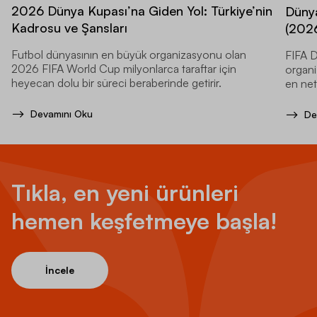
2026 Dünya Kupası’na Giden Yol: Türkiye’nin
Dünya
Kadrosu ve Şansları
(2026
Futbol dünyasının en büyük organizasyonu olan
FIFA D
2026 FIFA World Cup milyonlarca taraftar için
organi
heyecan dolu bir süreci beraberinde getirir.
en net
Devamını Oku
De
Tıkla, en yeni ürünleri
hemen keşfetmeye başla!
İncele