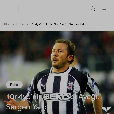
Blog
-
Futbol
-
Türkiye’nin En İyi Sol Ayağı: Sergen Yalçın
Futbol
Türkiye’nin En İyi Sol Ayağı:
Sergen Yalçın