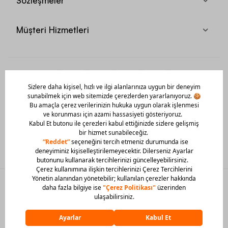
Sözleşmeler
Müşteri Hizmetleri
Mobil Uygulamamızı Hemen İndir!
© 2026 Barcin Tüm Hakları Saklıdır