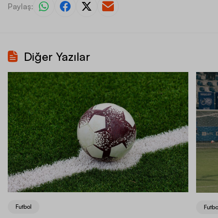
Paylaş:
Diğer Yazılar
Futbol
Futbo