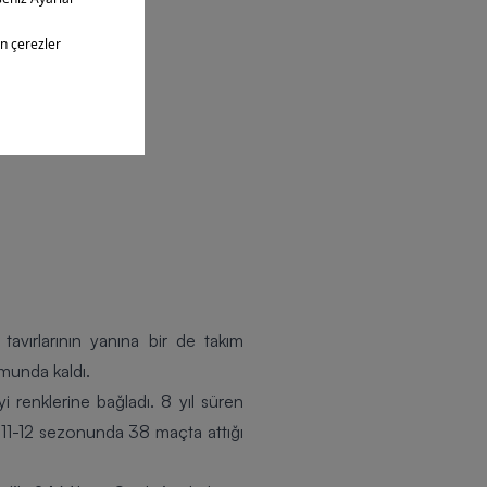
avırlarının yanına bir de takım
munda kaldı.
i renklerine bağladı. 8 yıl süren
011-12 sezonunda 38 maçta attığı