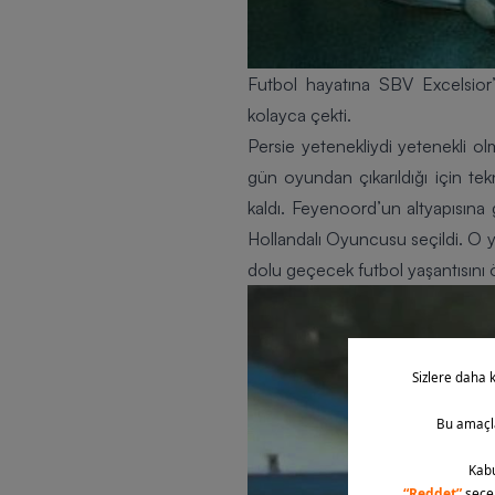
Futbol hayatına SBV Excelsior’d
kolayca çekti.
Persie yetenekliydi yetenekli ol
gün oyundan çıkarıldığı için te
kaldı. Feyenoord’un altyapısına
Hollandalı Oyuncusu seçildi. O y
dolu geçecek futbol yaşantısını 