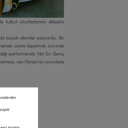
utbol otoriterlerinin dikkatini
a büyük sıkıntılar yaşıyordu. Bir
 açmamak üzere kapatmak zorunda
rdiği performansla Yılın En Genç
etmesi, van Persie’nin sorunlarla