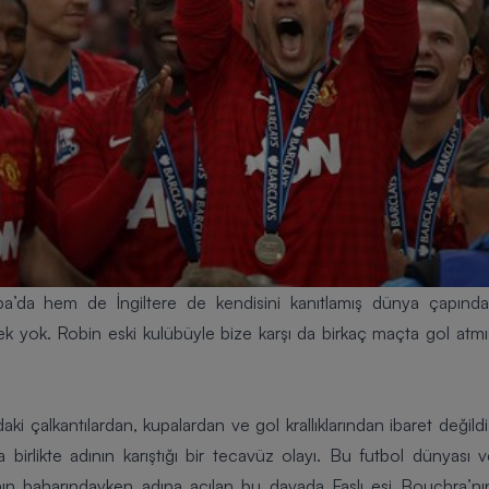
’da hem de İngiltere de kendisini kanıtlamış dünya çapında
k yok. Robin eski kulübüyle bize karşı da birkaç maçta gol atmıştı. 
aki çalkantılardan, kupalardan ve gol krallıklarından ibaret değil
 birlikte adının karıştığı bir tecavüz olayı. Bu futbol dünyası ve
ın baharındayken adına açılan bu davada Faslı eşi Bouchra’nın