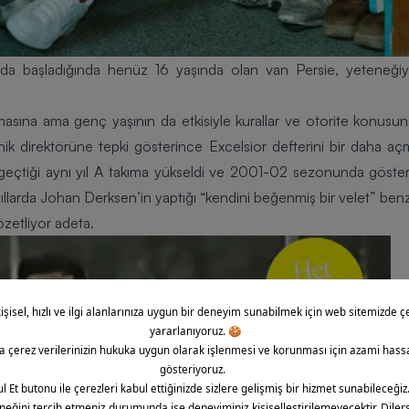
a başladığında henüz 16 yaşında olan van Persie, yeteneğiyle f
masına ama genç yaşının da etkisiyle kurallar ve otorite konusund
knik direktörüne tepki gösterince Excelsior defterini bir daha
 geçtiği aynı yıl A takıma yükseldi ve 2001-02 sezonunda göste
ıllarda Johan Derksen’in yaptığı “kendini beğenmiş bir velet” benz
özetliyor adeta.