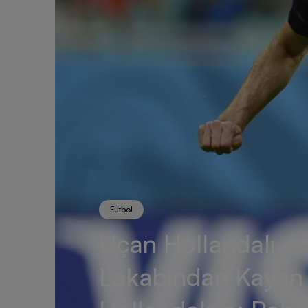
Futbol
Uçan Hollandalı
Lakabından Kayan