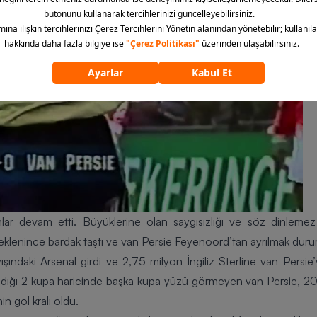
ar devam etti. Büyüklerine olan saygısızlığı ve söz dinlemez t
 eklenince bardak taştı ve van Persie Feyenoord’tan ayrılmak duru
ışındaki
Arsenal
girdi ve 2,75 milyon İngiliz Sterline van Persie’y
andığı 2 kupa haricinde başka kupa yüzü görmeyen van Persie, 2
nin gol kralı oldu.