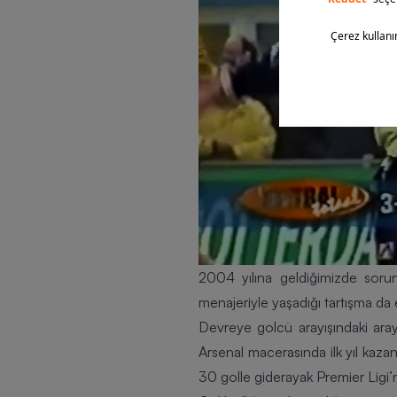
2004 yılına geldiğimizde sorunl
menajeriyle yaşadığı tartışma da
Devreye golcü arayışındaki aray
Arsenal macerasında ilk yıl kaz
30 golle giderayak
Premier Ligi
’