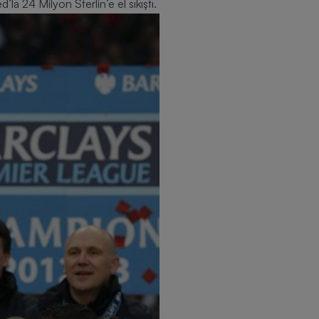
ed
’la 24 Milyon Sterlin’e el sıkıştı.