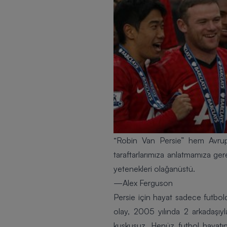
“Robin Van Persie” hem Avrupa
taraftarlarımıza anlatmamıza gere
yetenekleri olağanüstü.
—Alex Ferguson
Persie için hayat sadece futbold
olay, 2005 yılında 2 arkadaşıyla
kuşkusuz. Henüz futbol hayatın