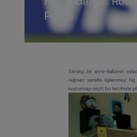
Hollandalıya: Robi
Persie
Sanatçı bir anne-babanın evla
rağmen sanatla ilgilenmeyi hiç
koşturmayı seçti; bu tercihiyle yıl