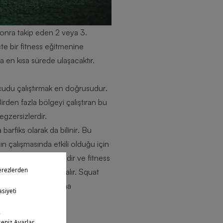
sonra takip eden
2 veya 3.
te b
ir fitness eğitmenine
 en kısa sürede ulaşacaktır.
udu çalıştırmak en doğrusudur
.
irden fazla bölgeyi çalıştıran bu
gzersizlerdir.
arfiks olarak da bilinir
. Bu
asın çalışmasında etkili olduğu için
yararlı bir egzersizdir ve fitness
sizler arasında yer alır. Squat
a kas yapma programına