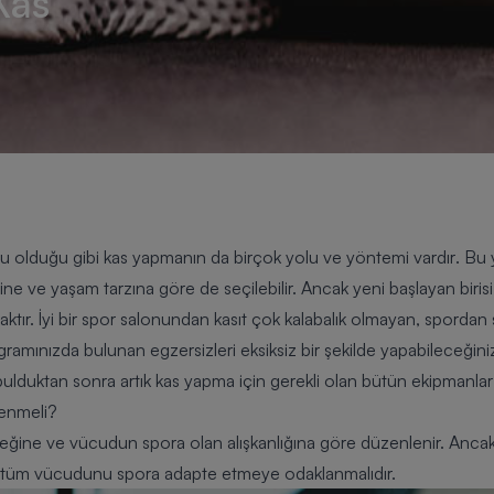
Kas
lu olduğu gibi
kas yapmanın da birçok yolu ve yöntemi vardır
. Bu
pine ve yaşam tarzına göre de seçilebilir. Ancak yeni başlayan biris
maktır. İyi bir spor salonundan kasıt çok kalabalık olmayan, spordan
amınızda bulunan egzersizleri eksiksiz bir şekilde yapabileceğiniz
bulduktan sonra artık kas yapma için gerekli olan bütün ekipmanlar
lenmeli?
steğine ve vücudun spora olan alışkanlığına göre düzenlenir. Anc
le tüm vücudunu spora adapte etmeye odaklanmalıdır.