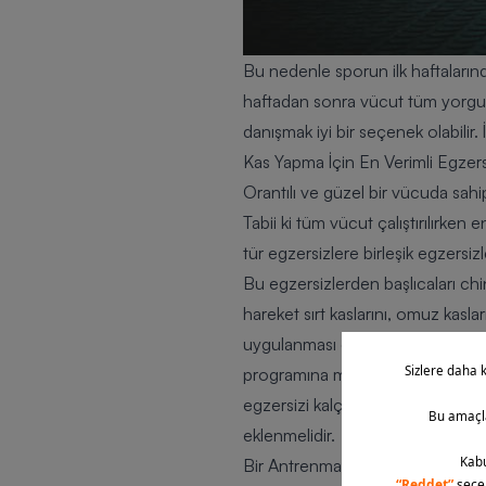
Bu nedenle sporun ilk haftaları
haftadan sonra vücut tüm yorgun
danışmak
iyi bir seçenek olabili
Kas Yapma İçin En Verimli Egzersi
Orantılı ve güzel bir vücuda sah
Tabii ki tüm vücut çalıştırılırken 
tür egzersizlere birleşik egzersizl
Bu egzersizlerden başlıcaları ch
hareket sırt kaslarını, omuz kasları
uygulanması en zor hareketlerin 
programına mutlaka eklenmelidir
egzersizi kalçayı, sırtı ve bacakl
eklenmelidir.
Bir Antrenmanda Kaç Farklı Egzer