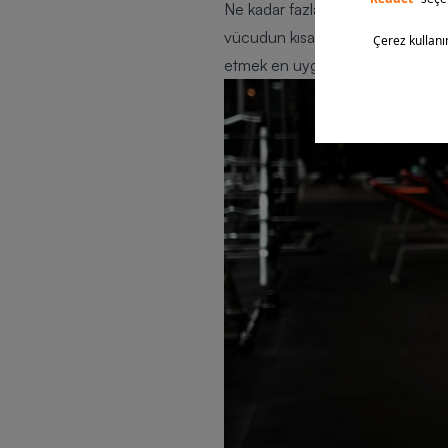
Ne kadar fazla egzersiz hareketi y
vücudun kısa zamanda daha fazla 
etmek en uygunudur.