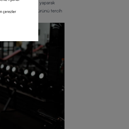
 birleşik egzersizler yaparak
-5 arası egzersiz türünü tercih