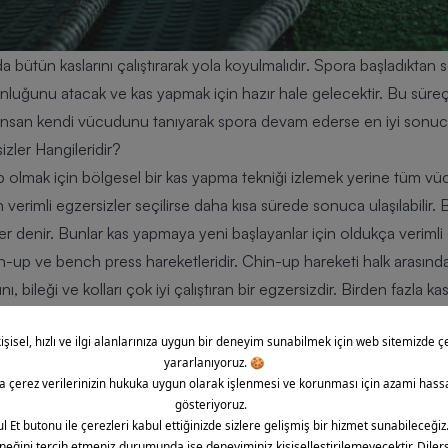
nda
bütün kaslarını çalıştırarak yola koyulmalıdır
. Spora başladıktan 
luğunu atacak ve kas yapmak için hazır hale gelecektir.
Bu süreç
r. İnsan kendi vücudunu tanıyarak spora devam ederse en iyi sonuca
zler Hangileridir?
ip olmak için bölgesel bir kas yapma tekniği izlemek yerine
tüm vüc
en verimli egzersizler seçilirse daha kısa sürede sonuca ulaşılabilir.
B
er denir.
Bunlar kas yapmaya yeni başlayanlar için oldukça verimli e
in-up ve bench press hareketleridir.
Chin-up hareketi halk arasında b
nı, bileği ve kolları çok iyi çalıştıran bir egzersizdir. Birden fazla k
başında gelir.
Bench press hareketi de omuz ve dirsekleri çalıştıran 
.
Daha çok kadınlar için önerilse de
squat hareketi
de birleşik egzer
arı çalıştıran oldukça verimli bir harekettir. Bu egzersiz de mutlak
siz Yapılmalıdır?