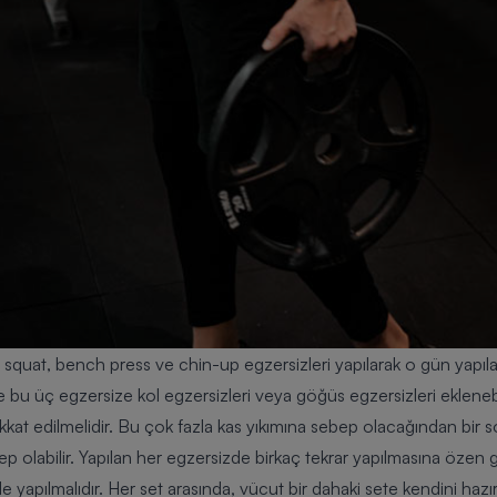
uat, bench press ve chin-up egzersizleri yapılarak o gün yapılan
se bu üç egzersize kol egzersizleri veya göğüs egzersizleri eklene
kat edilmelidir. Bu çok fazla kas yıkımına sebep olacağından bir
labilir. Yapılan her egzersizde birkaç tekrar yapılmasına özen gös
inde yapılmalıdır. Her set arasında, vücut bir dahaki sete kendini ha