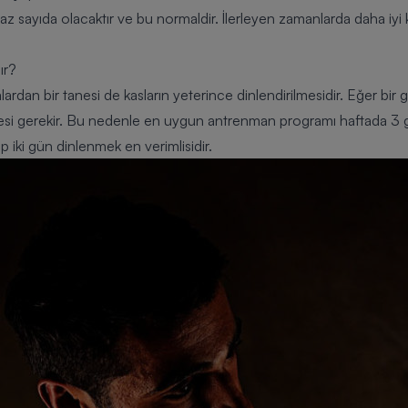
 az sayıda olacaktır ve bu normaldir. İlerleyen zamanlarda daha iyi 
ır?
rdan bir tanesi de kasların yeterince dinlendirilmesidir. Eğer bir 
mesi gerekir. Bu nedenle en uygun antrenman programı haftada 3 g
iki gün dinlenmek en verimlisidir.