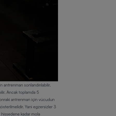
 antrenman sonlandırılabilir.
bilir. Ancak toplamda 5
 sonraki antrenman için vücudun
terilmelidir. Yani egzersizler 3
zır hissedene kadar mola