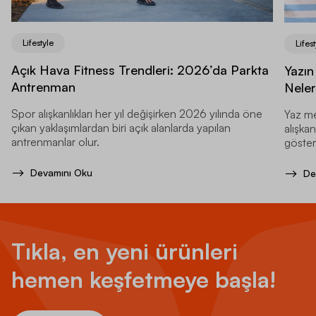
Lifestyle
Lifest
Açık Hava Fitness Trendleri: 2026’da Parkta
Yazın
Antrenman
Neler
Spor alışkanlıkları her yıl değişirken 2026 yılında öne
Yaz me
çıkan yaklaşımlardan biri açık alanlarda yapılan
alışkan
antrenmanlar olur.
gösteri
Devamını Oku
De
Tıkla, en yeni ürünleri
hemen keşfetmeye başla!