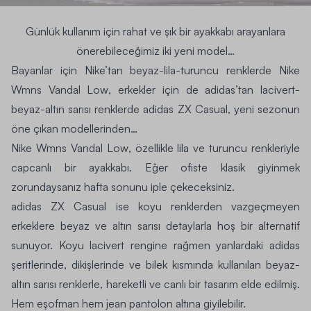
Günlük kullanım için rahat ve şık bir ayakkabı arayanlara
önerebileceğimiz iki yeni model…
Bayanlar için Nike’tan beyaz-lila-turuncu renklerde
Nike
Wmns Vandal Low
, erkekler için de adidas’tan lacivert-
beyaz-altın sarısı renklerde
adidas
ZX Casual
, yeni sezonun
öne çıkan modellerinden…
Nike Wmns Vandal Low
, özellikle lila ve turuncu renkleriyle
capcanlı bir ayakkabı. Eğer ofiste klasik giyinmek
zorundaysanız hafta sonunu iple çekeceksiniz.
adidas ZX Casual
ise koyu renklerden vazgeçmeyen
erkeklere beyaz ve altın sarısı detaylarla hoş bir alternatif
sunuyor. Koyu lacivert rengine rağmen yanlardaki adidas
şeritlerinde, dikişlerinde ve bilek kısmında kullanılan beyaz-
altın sarısı renklerle, hareketli ve canlı bir tasarım elde edilmiş.
Hem eşofman hem jean pantolon altına giyilebilir.