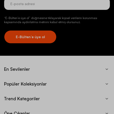
“E-Bülten’e üye ol” düğmesine tıklayarak kişisel verilerin korunması
kapsamında aydınlatma metnini kabul etmiş olursunuz.
E-Bülten’e üye ol
En Sevilenler
Popüler Koleksiyonlar
Trend Kategoriler
Öne Çıkanlar