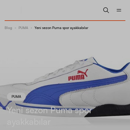
Blog
-
PUMA
-
Yeni sezon Puma spor ayakkabılar
PUMA
Yeni sezon Puma spor
ayakkabılar