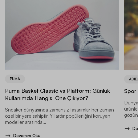
PUMA
ADID
Puma Basket Classic vs Platform: Günlük
Spor 
Kullanımda Hangisi Öne Çıkıyor?
Dünyan
ürünle
Sneaker dünyasında zamansız tasarımlar her zaman
gözünd
özel bir yere sahiptir. Yıllardır popülerliğini koruyan
dünyaca
modeller arasında...
De
Devamını Oku