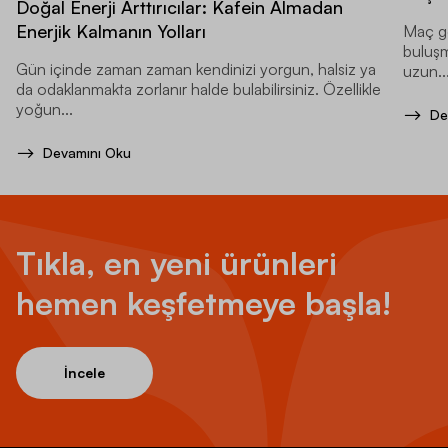
Doğal Enerji Arttırıcılar: Kafein Almadan
Enerjik Kalmanın Yolları
Maç ge
buluşma
Gün içinde zaman zaman kendinizi yorgun, halsiz ya
uzun..
da odaklanmakta zorlanır halde bulabilirsiniz. Özellikle
yoğun...
De
Devamını Oku
Tıkla, en yeni ürünleri
hemen keşfetmeye başla!
İncele