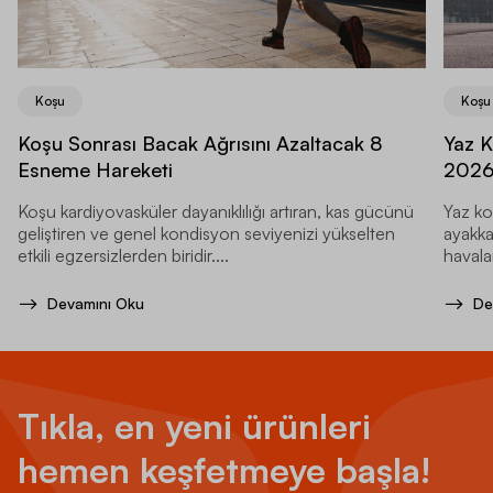
Koşu
Koşu
Koşu Sonrası Bacak Ağrısını Azaltacak 8
Yaz K
Esneme Hareketi
202
Koşu kardiyovasküler dayanıklılığı artıran, kas gücünü
Yaz ko
geliştiren ve genel kondisyon seviyenizi yükselten
ayakka
etkili egzersizlerden biridir....
havala
Devamını Oku
De
Tıkla, en yeni ürünleri
hemen keşfetmeye başla!