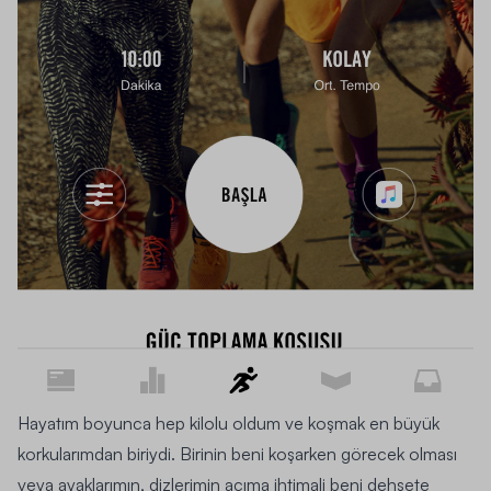
Hayatım boyunca hep kilolu oldum ve koşmak en büyük
korkularımdan biriydi. Birinin beni koşarken görecek olması
veya ayaklarımın, dizlerimin acıma ihtimali beni dehşete