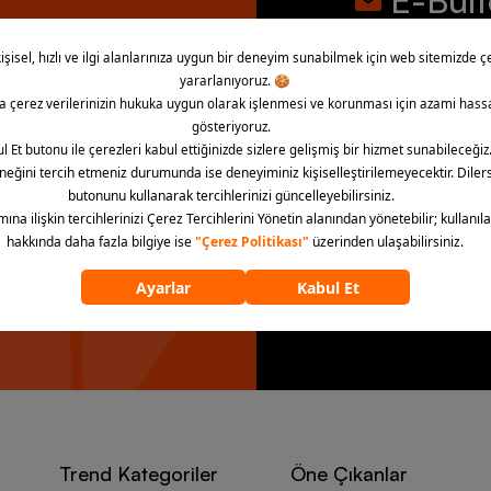
E-Bül
İndirim, kampany
bültene abone ol
la!
“E-Bülten’e üye ol” dü
aydınlatma metnini kab
E-Bülten’e 
Trend Kategoriler
Öne Çıkanlar