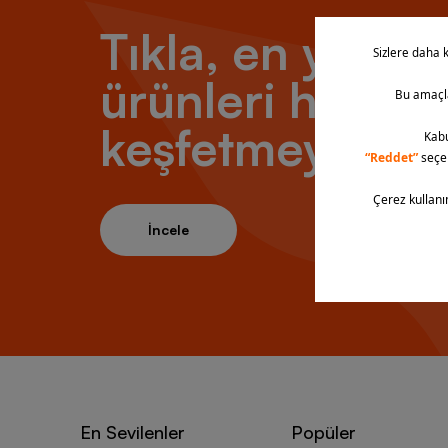
Tıkla, en yeni
ürünleri hemen
keşfetmeye baş
İncele
En Sevilenler
Popüler