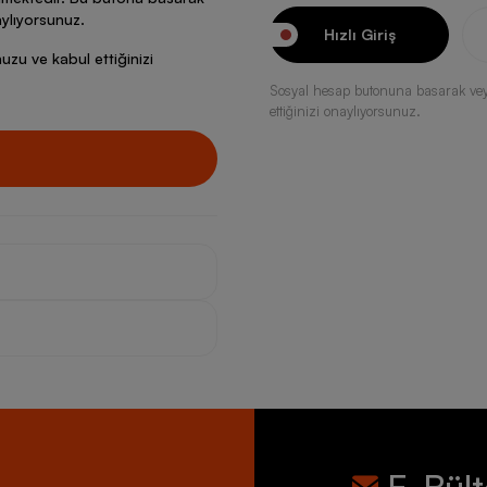
ylıyorsunuz.
Hızlı Giriş
zu ve kabul ettiğinizi
Sosyal hesap butonuna basarak ve
ettiğinizi onaylıyorsunuz.