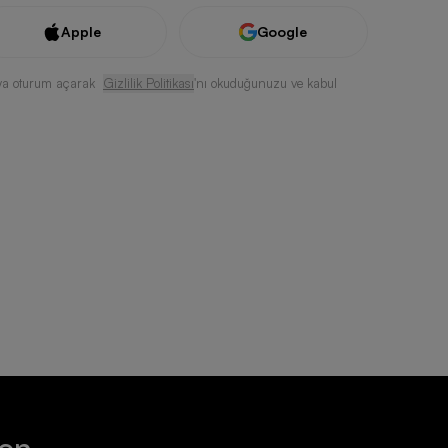
Apple
Google
ya oturum açarak
Gizlilik Politikası
'nı okuduğunuzu ve kabul