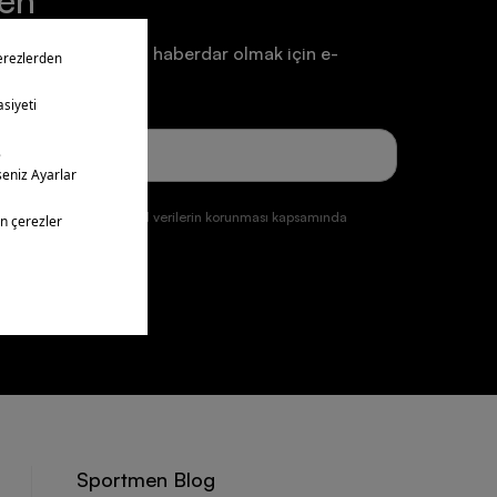
ten
a ve duyurulardan haberdar olmak için e-
un.
ğmesine tıklayarak kişisel verilerin korunması kapsamında
ul etmiş olursunuz.
üye ol
Sportmen Blog