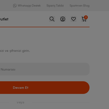
Whatsapp Destek
Sipariş Takibi
Sportmen Blog
0
utlet
zi ve şifrenizi girin.
Devam Et
veya