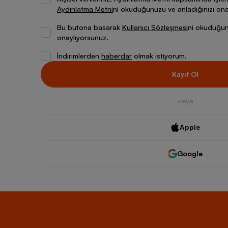
Aydınlatma Metni
ni okuduğunuzu ve anladığınızı ona
Bu butona basarak
Kullanıcı Sözleşmesi
ni okuduğunu
onaylıyorsunuz.
İndirimlerden
haberdar
olmak istiyorum.
Kayıt Ol
veya
Apple
Google