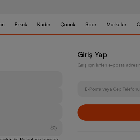
on
Erkek
Kadın
Çocuk
Spor
Markalar
O
Giriş Yap
Giriş için lütfen e-posta adresini
lenmektedir. Bu butona basarak