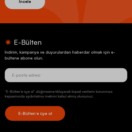
İncele
E-Bülten
İndirim, kampanya ve duyurulardan haberdar olmak için e-
bültene abone olun.
“E-Bülten’e üye ol” düğmesine tıklayarak kişisel verilerin korunması
kapsamında aydınlatma metnini kabul etmiş olursunuz.
E-Bülten’e üye ol