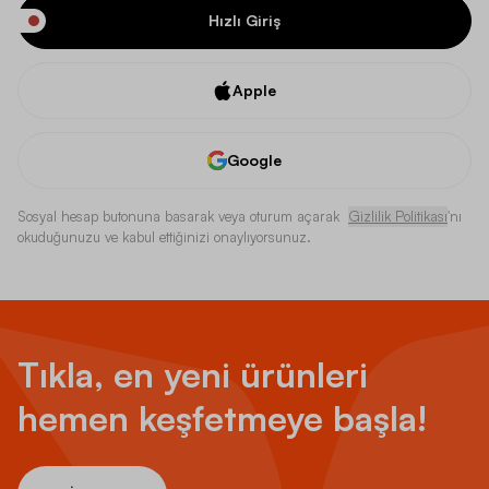
Hızlı Giriş
Apple
Google
Sosyal hesap butonuna basarak veya oturum açarak
Gizlilik Politikası
'nı
okuduğunuzu ve kabul ettiğinizi onaylıyorsunuz.
Tıkla, en yeni ürünleri
hemen keşfetmeye başla!