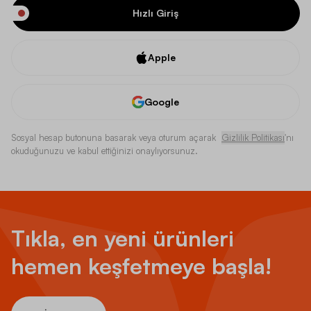
Hızlı Giriş
Apple
Google
Sosyal hesap butonuna basarak veya oturum açarak
Gizlilik Politikası
'nı
okuduğunuzu ve kabul ettiğinizi onaylıyorsunuz.
Tıkla, en yeni ürünleri
hemen keşfetmeye başla!