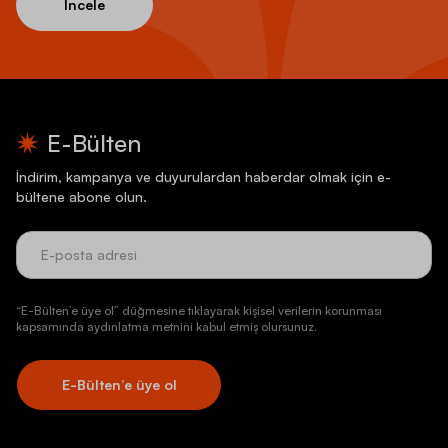
İncele
E-Bülten
İndirim, kampanya ve duyurulardan haberdar olmak için e-
bültene abone olun.
“E-Bülten’e üye ol” düğmesine tıklayarak kişisel verilerin korunması
kapsamında aydınlatma metnini kabul etmiş olursunuz.
E-Bülten’e üye ol