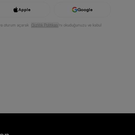
Apple
Google
ya oturum açarak
Gizlilik Politikası
'nı okuduğunuzu ve kabul