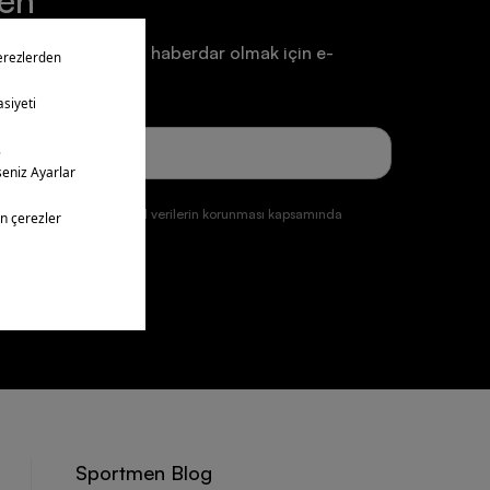
ten
a ve duyurulardan haberdar olmak için e-
un.
ğmesine tıklayarak kişisel verilerin korunması kapsamında
ul etmiş olursunuz.
üye ol
Sportmen Blog