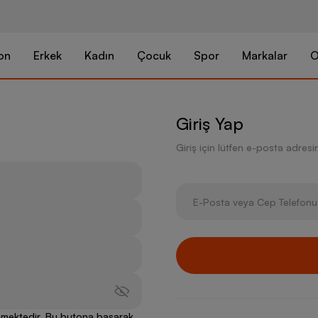
on
Erkek
Kadın
Çocuk
Spor
Markalar
O
Giriş Yap
Giriş için lütfen e-posta adresini
lenmektedir. Bu butona basarak