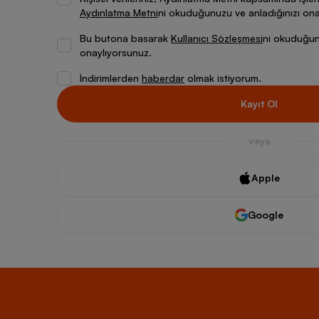
Aydınlatma Metni
ni okuduğunuzu ve anladığınızı ona
Bu butona basarak
Kullanıcı Sözleşmesi
ni okuduğunu
onaylıyorsunuz.
İndirimlerden
haberdar
olmak istiyorum.
Kayıt Ol
veya
Apple
Google