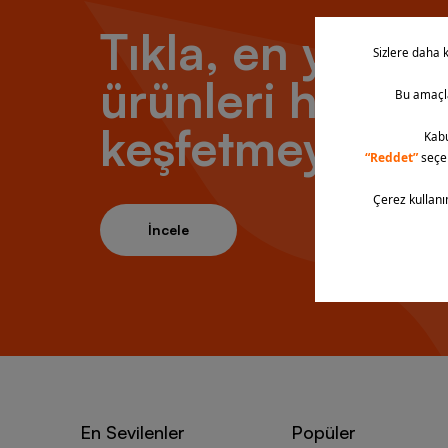
Tıkla, en yeni
ürünleri hemen
keşfetmeye baş
İncele
En Sevilenler
Popüler