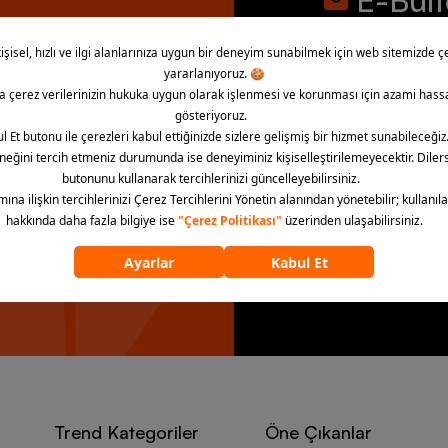
E-Bül
İndirim, kampany
bültene abone ol
la!
“E-Bülten’e üye ol” dü
aydınlatma metnini kab
E-Bülten’e 
Trend Kategoriler
Öne Çıkanlar