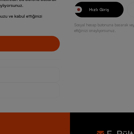
ylıyorsunuz.
Hızlı Giriş
zu ve kabul ettiğinizi
Sosyal hesap butonuna basarak ve
ettiğinizi onaylıyorsunuz.