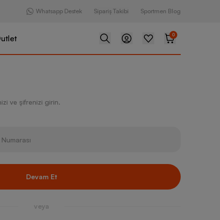
Whatsapp Destek
Sipariş Takibi
Sportmen Blog
0
utlet
zi ve şifrenizi girin.
Devam Et
veya