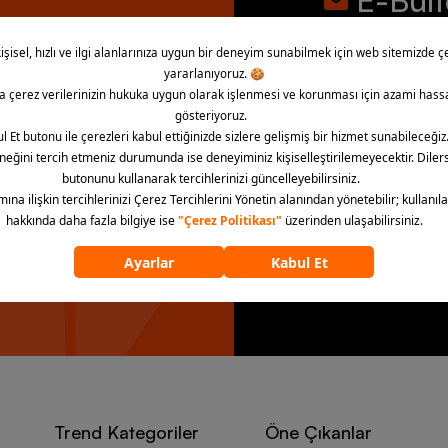
E-Bül
İndirim, kampany
bültene abone ol
la!
“E-Bülten’e üye ol” dü
aydınlatma metnini kab
E-Bülten’e 
Trend Kategoriler
Öne Çıkanlar