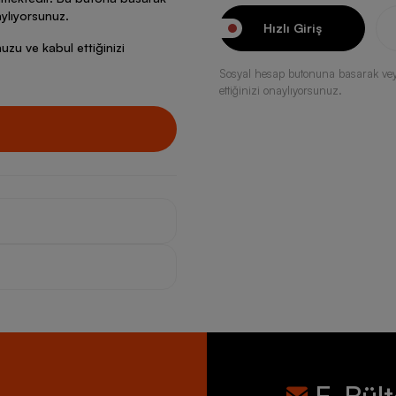
ylıyorsunuz.
Hızlı Giriş
zu ve kabul ettiğinizi
Sosyal hesap butonuna basarak ve
ettiğinizi onaylıyorsunuz.