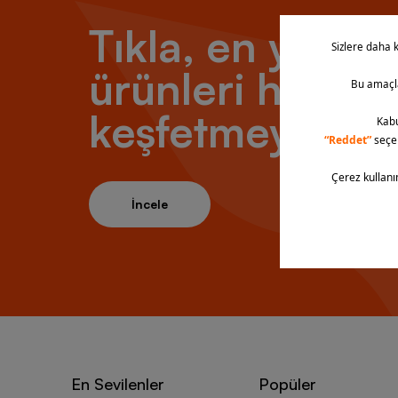
Tıkla, en yeni
ürünleri hemen
keşfetmeye baş
İncele
En Sevilenler
Popüler