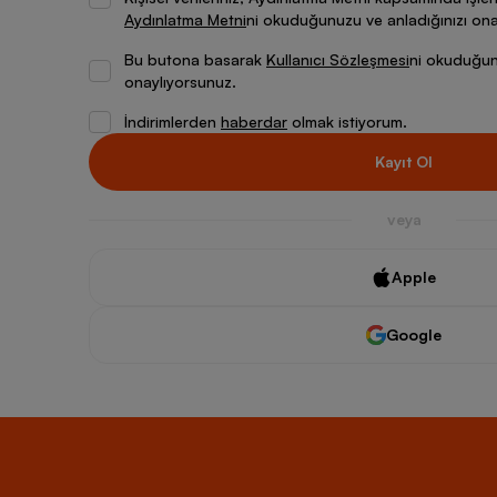
Aydınlatma Metni
ni okuduğunuzu ve anladığınızı ona
Bu butona basarak
Kullanıcı Sözleşmesi
ni okuduğunu
onaylıyorsunuz.
İndirimlerden
haberdar
olmak istiyorum.
Kayıt Ol
veya
Apple
Google