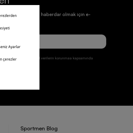
ten
a ve duyurulardan haberdar olmak için e-
un.
ğmesine tıklayarak kişisel verilerin korunması kapsamında
ul etmiş olursunuz.
üye ol
Sportmen Blog