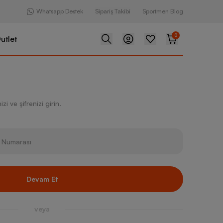
Whatsapp Destek
Sipariş Takibi
Sportmen Blog
0
utlet
zi ve şifrenizi girin.
Devam Et
veya