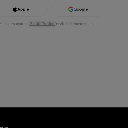
Apple
Google
ya oturum açarak
Gizlilik Politikası
'nı okuduğunuzu ve kabul