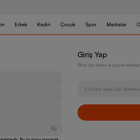
on
Erkek
Kadın
Çocuk
Spor
Markalar
O
Giriş Yap
Giriş için lütfen e-posta adresini
lenmektedir. Bu butona basarak