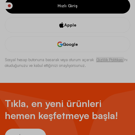
Hızlı Giriş
Apple
Google
Sosyal hesap butonuna basarak veya oturum açarak
Gizlilik Politikası
'nı
okuduğunuzu ve kabul ettiğinizi onaylıyorsunuz.
Tıkla, en yeni ürünleri
hemen keşfetmeye başla!