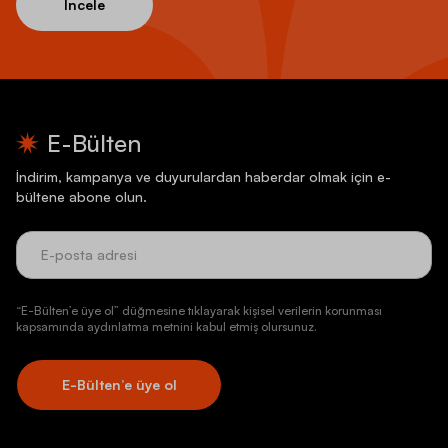
İncele
E-Bülten
İndirim, kampanya ve duyurulardan haberdar olmak için e-
bültene abone olun.
“E-Bülten’e üye ol” düğmesine tıklayarak kişisel verilerin korunması
kapsamında aydınlatma metnini kabul etmiş olursunuz.
E-Bülten’e üye ol