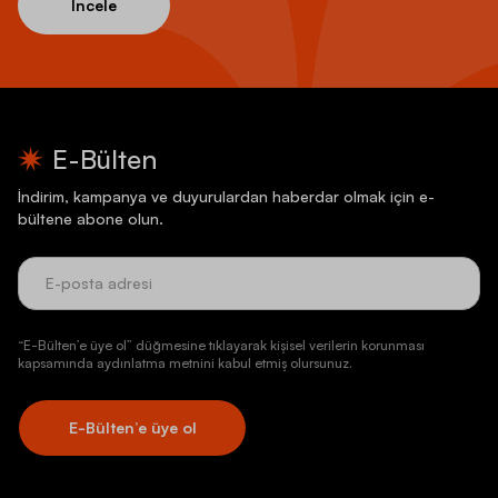
İncele
E-Bülten
İndirim, kampanya ve duyurulardan haberdar olmak için e-
bültene abone olun.
“E-Bülten’e üye ol” düğmesine tıklayarak kişisel verilerin korunması
kapsamında aydınlatma metnini kabul etmiş olursunuz.
E-Bülten’e üye ol