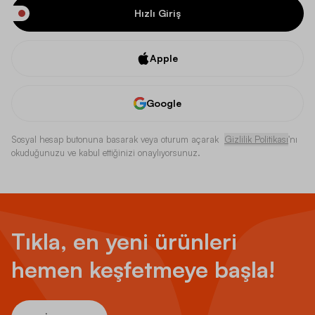
Hızlı Giriş
Apple
Google
Sosyal hesap butonuna basarak veya oturum açarak
Gizlilik Politikası
'nı
okuduğunuzu ve kabul ettiğinizi onaylıyorsunuz.
Tıkla, en yeni ürünleri
hemen keşfetmeye başla!