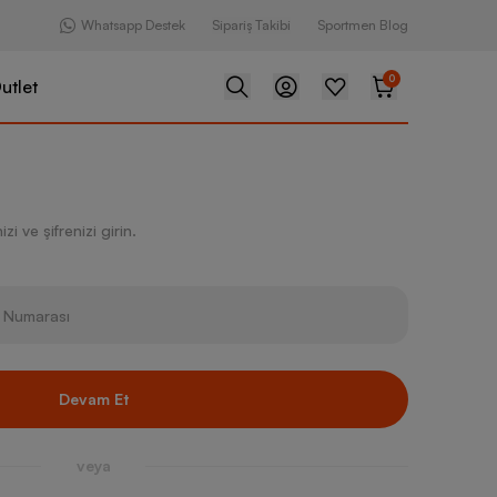
Whatsapp Destek
Sipariş Takibi
Sportmen Blog
0
utlet
zi ve şifrenizi girin.
Devam Et
veya