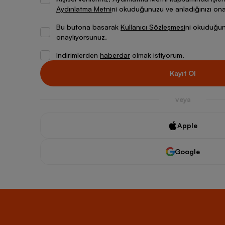
Aydınlatma Metni
ni okuduğunuzu ve anladığınızı ona
Bu butona basarak
Kullanıcı Sözleşmesi
ni okuduğunu
onaylıyorsunuz.
İndirimlerden
haberdar
olmak istiyorum.
Kayıt Ol
veya
Apple
Google