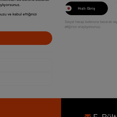
ylıyorsunuz.
Hızlı Giriş
zu ve kabul ettiğinizi
Sosyal hesap butonuna basarak ve
ettiğinizi onaylıyorsunuz.