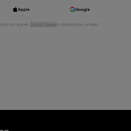
Apple
Google
ya oturum açarak
Gizlilik Politikası
'nı okuduğunuzu ve kabul