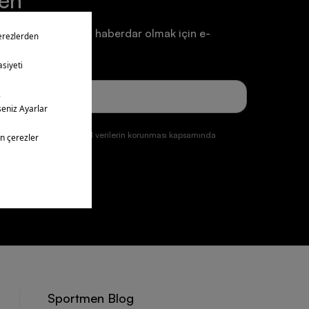
ten
a ve duyurulardan haberdar olmak için e-
un.
ğmesine tıklayarak kişisel verilerin korunması kapsamında
ul etmiş olursunuz.
üye ol
Sportmen Blog