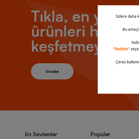
Tıkla, en yeni
ürünleri hemen
keşfetmeye baş
İncele
En Sevilenler
Popüler