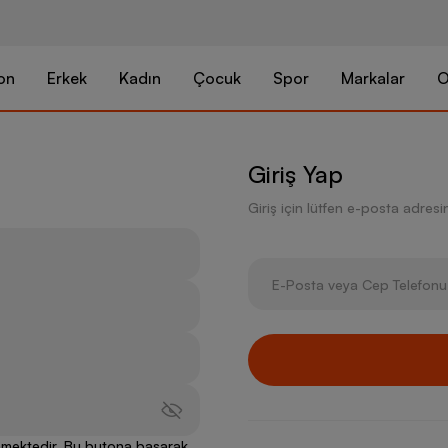
on
Erkek
Kadın
Çocuk
Spor
Markalar
O
Giriş Yap
Giriş için lütfen e-posta adresini
lenmektedir. Bu butona basarak