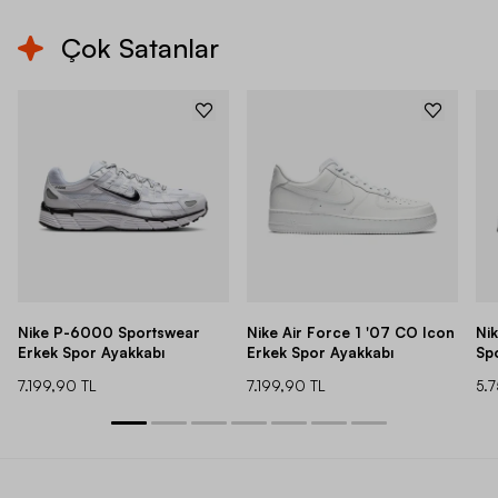
Çok Satanlar
Nike P-6000 Sportswear
Nike Air Force 1 '07 CO Icon
Ni
Erkek Spor Ayakkabı
Erkek Spor Ayakkabı
Sp
7.199,90 TL
7.199,90 TL
5.