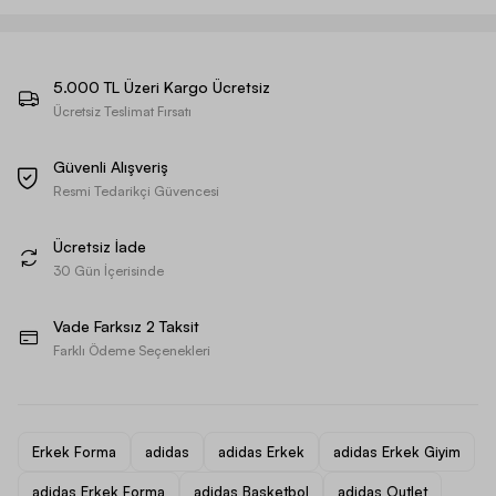
5.000 TL Üzeri Kargo Ücretsiz
Ücretsiz Teslimat Fırsatı
Güvenli Alışveriş
Resmi Tedarikçi Güvencesi
Ücretsiz İade
30 Gün İçerisinde
Vade Farksız 2 Taksit
Farklı Ödeme Seçenekleri
Erkek Forma
adidas
adidas Erkek
adidas Erkek Giyim
adidas Erkek Forma
adidas Basketbol
adidas Outlet