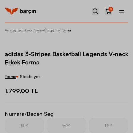
0
Anasayfa
-
Erkek
-
Giyim
-
Üst giyim
-
Forma
adidas 
adidas 3-Stripes Basketball Legends V-neck
Erkek Forma
Forma
Stokta yok
1.799,00 TL
Numara/Beden Seç
S
M
L