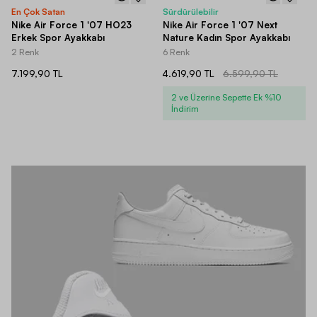
En Çok Satan
Sürdürülebilir
Nike Air Force 1 '07 HO23
Nike Air Force 1 '07 Next
Erkek Spor Ayakkabı
Nature Kadın Spor Ayakkabı
2 Renk
6 Renk
7.199,90 TL
4.619,90 TL
6.599,90 TL
2 ve Üzerine Sepette Ek %10
İndirim