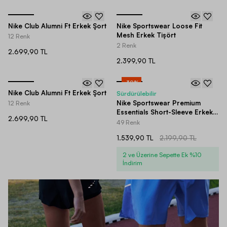
Nike Club Alumni Ft Erkek Şort
Nike Sportswear Loose Fit
Mesh Erkek Tişört
12 Renk
2 Renk
2.699,90 TL
2.399,90 TL
-
30
%
Nike Club Alumni Ft Erkek Şort
Sürdürülebilir
Nike Sportswear Premium
12 Renk
Essentials Short-Sleeve Erkek
2.699,90 TL
Tişört
49 Renk
1.539,90 TL
2.199,90 TL
2 ve Üzerine Sepette Ek %10
İndirim