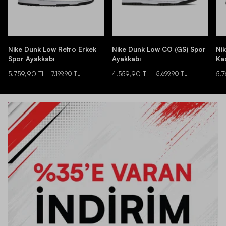
Nike Dunk Low Retro Erkek
Nike Dunk Low CO (GS) Spor
Ni
Spor Ayakkabı
Ayakkabı
Ka
5.759,90 TL
7.199,90 TL
4.559,90 TL
5.699,90 TL
5.