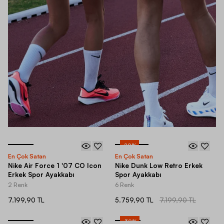
-
20
%
En Çok Satan
En Çok Satan
Nike Air Force 1 '07 CO Icon
Nike Dunk Low Retro Erkek
Erkek Spor Ayakkabı
Spor Ayakkabı
2 Renk
6 Renk
7.199,90 TL
5.759,90 TL
7.199,90 TL
-
30
%