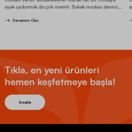
ayak uydurmak da çok önemli. Sokak modası denince
a
akla ilk gelen parçalardan biri de elbette sneaker’lar.
i
Devamını Oku
Tıkla, en yeni ürünleri
hemen keşfetmeye başla!
İncele