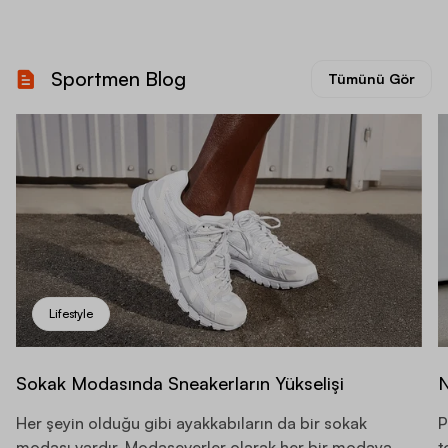
Sportmen Blog
Tümünü Gör
Lifestyle
Sokak Modasında Sneakerların Yükselişi
N
Her şeyin olduğu gibi ayakkabıların da bir sokak
P
modası vardır. Modaseverler olarak her bir modaya
t