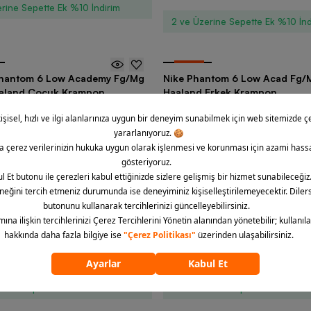
rine Sepette Ek %10 İndirim
2 ve Üzerine Sepette Ek %10 İnd
-
30
%
Phantom 6 Low Academy Fg/Mg
Nike Phantom 6 Low Acad Fg/M
aaland Çocuk Krampon
Haaland Erkek Krampon
2 Renk
TL
3.599,90 TL
3.709,90 TL
5.299,90 TL
rine Sepette Ek %10 İndirim
2 ve Üzerine Sepette Ek %10 İnd
-
20
%
000 Prm SS26 Erkek Spor
Nike Air Max Moto 2 K SU26 Er
Ayakkabı
1 Renk
 TL
7.499,90 TL
6.239,90 TL
7.799,90 TL
rine Sepette Ek %10 İndirim
2 ve Üzerine Sepette Ek %10 İnd