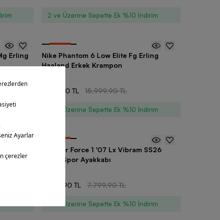
irim
2 ve Üzerine Sepette Ek %10 İndirim
-
30
%
g Erling
Nike Phantom 6 Low Elite Fg Erling
Haaland Erkek Krampon
2 Renk
11.199,90 TL
15.999,90 TL
irim
2 ve Üzerine Sepette Ek %10 İndirim
-
30
%
kek Spor
Nike Air Force 1 '07 Lx Vibram SS26
Erkek Spor Ayakkabı
4 Renk
5.459,90 TL
7.799,90 TL
irim
2 ve Üzerine Sepette Ek %10 İndirim