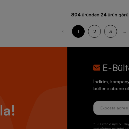
894
üründen
24
ürün görü
1
2
3
...
E-Bül
İndirim, kampany
bültene abone ol
la!
“E-Bülten’e üye ol” dü
aydınlatma metnini kab