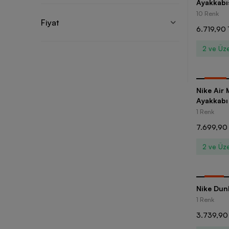
Ayakkabı
10 Renk
Fiyat
6.719,90 
2 ve Üze
-
30
%
Nike Air
Ayakkabı
1 Renk
7.699,90
2 ve Üze
-
15
%
Nike Dun
1 Renk
3.739,90