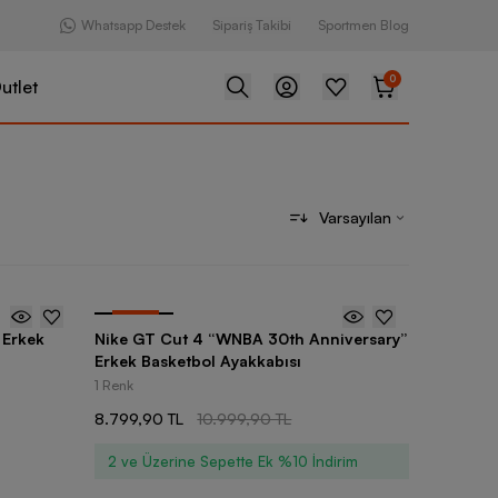
Whatsapp Destek
Sipariş Takibi
Sportmen Blog
0
utlet
Varsayılan
-
20
%
 Erkek
Nike GT Cut 4 “WNBA 30th Anniversary”
Erkek Basketbol Ayakkabısı
1 Renk
8.799,90 TL
10.999,90 TL
2 ve Üzerine Sepette Ek %10 İndirim