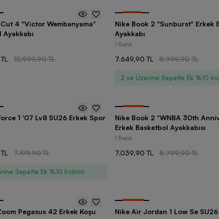
-
15
%
. Cut 4 "Victor Wembanyama"
Nike Book 2 "Sunburst" Erkek 
l Ayakkabı
Ayakkabı
1 Renk
 TL
10.999,90 TL
7.649,90 TL
8.999,90 TL
2 ve Üzerine Sepette Ek %10 İnd
-
20
%
Force 1 '07 Lv8 SU26 Erkek Spor
Nike Book 2 "WNBA 30th Anniv
Erkek Basketbol Ayakkabısı
1 Renk
 TL
7.199,90 TL
7.039,90 TL
8.799,90 TL
rine Sepette Ek %10 İndirim
-
30
%
 Zoom Pegasus 42 Erkek Koşu
Nike Air Jordan 1 Low Se SU26