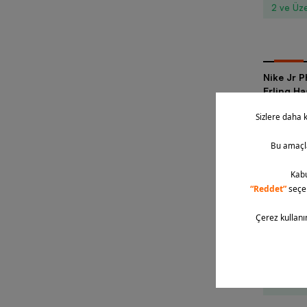
2 ve Üze
-
30
%
Nike Jr 
Erling H
2 Renk
2.519,90 
2 ve Üze
-
15
%
Nike P-6
Ayakkabı
2 Renk
6.369,90
2 ve Üze