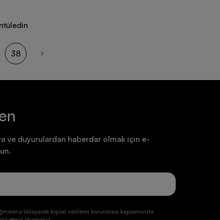
ntüledin
38
ten
a ve duyurulardan haberdar olmak için e-
un.
ğmesine tıklayarak kişisel verilerin korunması kapsamında
ul etmiş olursunuz.