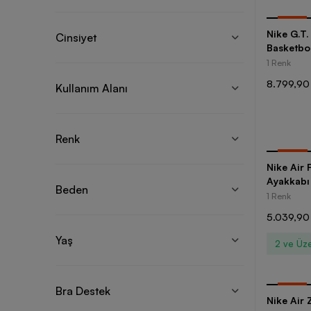
-
20
%
Nike G.T
Cinsiyet
Basketbo
1 Renk
8.799,90
Kullanım Alanı
Renk
-
30
%
Nike Air 
Ayakkabı
Beden
1 Renk
5.039,90
Yaş
2 ve Üze
Bra Destek
-
20
%
Nike Air