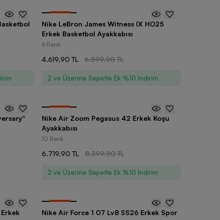
-
30
%
Basketbol
Nike LeBron James Witness IX HO25
Erkek Basketbol Ayakkabısı
6 Renk
4.619,90 TL
6.599,90 TL
irim
2 ve Üzerine Sepette Ek %10 İndirim
-
20
%
ersary"
Nike Air Zoom Pegasus 42 Erkek Koşu
Ayakkabısı
10 Renk
6.719,90 TL
8.399,90 TL
2 ve Üzerine Sepette Ek %10 İndirim
-
20
%
 Erkek
Nike Air Force 1 07 Lv8 SS26 Erkek Spor