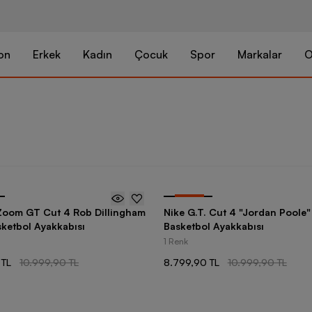
on
Erkek
Kadın
Çocuk
Spor
Markalar
O
-
20
%
 Zoom GT Cut 4 Rob Dillingham
Nike G.T. Cut 4 "Jordan Poole"
sketbol Ayakkabısı
Basketbol Ayakkabısı
1 Renk
 TL
10.999,90 TL
8.799,90 TL
10.999,90 TL