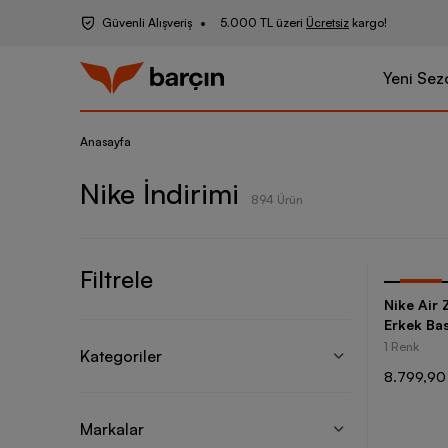
Güvenli Alışveriş
5.000 TL üzeri
Ücretsiz
kargo!
Yeni Sez
Anasayfa
Nike İndirimi
894 Ürün
Filtrele
-
20
%
Nike Air
Erkek Ba
1 Renk
Kategoriler
8.799,90
Markalar