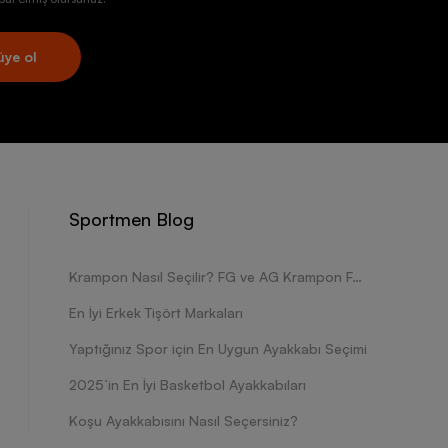
üye ol
Sportmen Blog
Krampon Nasıl Seçilir? FG ve AG Krampon Farkları Nelerdir?
En İyi Erkek Tişört Markaları
Yaptığınız Spor için En Uygun Ayakkabı Seçimi
2025’in En İyi Basketbol Ayakkabıları
Koşu Ayakkabısını Nasıl Seçersiniz?