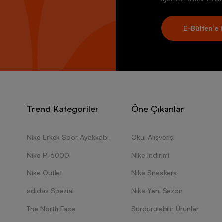
E-Bülten’e 
Trend Kategoriler
Öne Çıkanlar
Nike Erkek Spor Ayakkabı
Okul Alışverişi
Nike P-6000
Nike İndirimi
Nike Outlet
Nike Sneakers
adidas Spezial
Nike Yeni Sezon
The North Face
Sürdürülebilir Ürünler