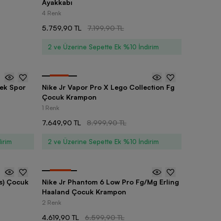
Ayakkabı
4 Renk
5.759,90 TL
7.199,90 TL
2 ve Üzerine Sepette Ek %10 İndirim
-
15
%
kek Spor
Nike Jr Vapor Pro X Lego Collection Fg
Çocuk Krampon
1 Renk
7.649,90 TL
8.999,90 TL
irim
2 ve Üzerine Sepette Ek %10 İndirim
-
30
%
s) Çocuk
Nike Jr Phantom 6 Low Pro Fg/Mg Erling
Haaland Çocuk Krampon
2 Renk
4.619,90 TL
6.599,90 TL