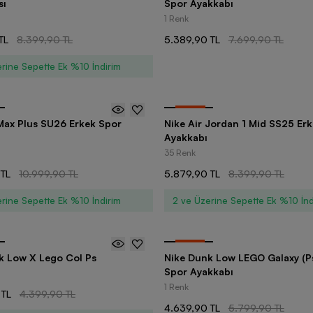
sı
Spor Ayakkabı
1 Renk
TL
8.399,90 TL
5.389,90 TL
7.699,90 TL
rine Sepette Ek %10 İndirim
-
30
%
 Max Plus SU26 Erkek Spor
Nike Air Jordan 1 Mid SS25 Er
Ayakkabı
35 Renk
 TL
10.999,90 TL
5.879,90 TL
8.399,90 TL
rine Sepette Ek %10 İndirim
2 ve Üzerine Sepette Ek %10 İnd
-
20
%
k Low X Lego Col Ps
Nike Dunk Low LEGO Galaxy (P
Spor Ayakkabı
1 Renk
 TL
4.399,90 TL
4.639,90 TL
5.799,90 TL