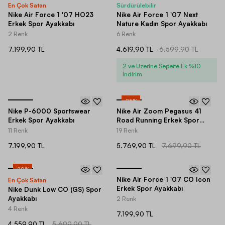
En Çok Satan
Sürdürülebilir
Nike Air Force 1 '07 HO23
Nike Air Force 1 '07 Next
Erkek Spor Ayakkabı
Nature Kadın Spor Ayakkabı
2 Renk
6 Renk
7.199,90 TL
4.619,90 TL
6.599,90 TL
2 ve Üzerine Sepette Ek %10
İndirim
-
25
%
Nike P-6000 Sportswear
Nike Air Zoom Pegasus 41
Erkek Spor Ayakkabı
Road Running Erkek Spor
Ayakkabı
11 Renk
19 Renk
7.199,90 TL
5.769,90 TL
7.699,90 TL
-
20
%
Nike Air Force 1 '07 CO Icon
En Çok Satan
Erkek Spor Ayakkabı
Nike Dunk Low CO (GS) Spor
Ayakkabı
2 Renk
4 Renk
7.199,90 TL
4.559,90 TL
5.699,90 TL