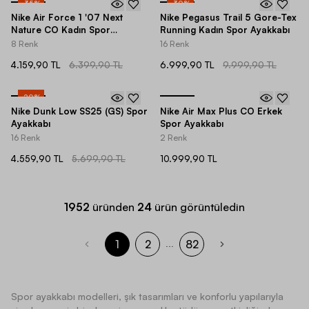
-
35
%
-
30
%
Nike Air Force 1 '07 Next
Nike Pegasus Trail 5 Gore-Tex
Nature CO Kadın Spor
Running Kadın Spor Ayakkabı
Ayakkabı
8 Renk
16 Renk
4.159,90 TL
6.399,90 TL
6.999,90 TL
9.999,90 TL
-
20
%
Nike Dunk Low SS25 (GS) Spor
Nike Air Max Plus CO Erkek
Ayakkabı
Spor Ayakkabı
16 Renk
2 Renk
4.559,90 TL
5.699,90 TL
10.999,90 TL
1952
üründen
24
ürün görüntüledin
1
2
82
...
Spor ayakkabı modelleri, şık tasarımları ve konforlu yapılarıyla