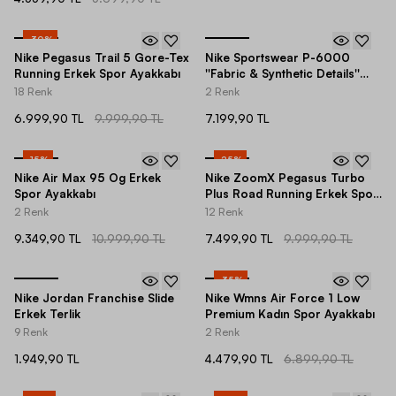
-
30
%
Nike Pegasus Trail 5 Gore-Tex
Nike Sportswear P-6000
Running Erkek Spor Ayakkabı
''Fabric & Synthetic Details''
Spor Ayakkabı
18 Renk
2 Renk
6.999,90 TL
9.999,90 TL
7.199,90 TL
-
15
%
-
25
%
Nike Air Max 95 Og Erkek
Nike ZoomX Pegasus Turbo
Spor Ayakkabı
Plus Road Running Erkek Spor
Ayakkabı
2 Renk
12 Renk
9.349,90 TL
10.999,90 TL
7.499,90 TL
9.999,90 TL
-
35
%
Nike Jordan Franchise Slide
Nike Wmns Air Force 1 Low
Erkek Terlik
Premium Kadın Spor Ayakkabı
9 Renk
2 Renk
1.949,90 TL
4.479,90 TL
6.899,90 TL