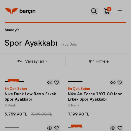
0
Anasayfa
Spor Ayakkabı
1952 Ürün
Varsayılan
Filtrele
-
20
%
En Çok Satan
En Çok Satan
Nike Dunk Low Retro Erkek
Nike Air Force 1 '07 CO Icon
Spor Ayakkabı
Erkek Spor Ayakkabı
6 Renk
2 Renk
5.759,90 TL
7.199,90 TL
7.199,90 TL
-
30
%