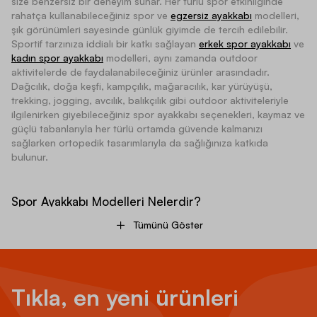
size benzersiz bir deneyim sunar. Her türlü spor etkinliğinde
rahatça kullanabileceğiniz spor ve
egzersiz ayakkabı
modelleri,
şık görünümleri sayesinde günlük giyimde de tercih edilebilir.
Sportif tarzınıza iddialı bir katkı sağlayan
erkek spor ayakkabı
ve
kadın spor ayakkabı
modelleri, aynı zamanda outdoor
aktivitelerde de faydalanabileceğiniz ürünler arasındadır.
Dağcılık, doğa keşfi, kampçılık, mağaracılık, kar yürüyüşü,
trekking, jogging, avcılık, balıkçılık gibi outdoor aktiviteleriyle
ilgilenirken giyebileceğiniz spor ayakkabı seçenekleri, kaymaz ve
güçlü tabanlarıyla her türlü ortamda güvende kalmanızı
sağlarken ortopedik tasarımlarıyla da sağlığınıza katkıda
bulunur.
Spor Ayakkabı Modelleri Nelerdir?
Tümünü Göster
Spor ayakkabı modelleri; Nike, adidas, Puma, Lumberjack,
Columbia, Hummel gibi markalar tarafından her tarza hitap
edecek seçenekler hâlinde üretilir. Erkek spor ayakkabı ve kadın
Tıkla, en yeni ürünleri
spor ayakkabı seçenekleri, farklı renk alternatifleriyle de tarzınızı
özgürce yansıtabilmenize olanak tanır. En çok tercih edilen