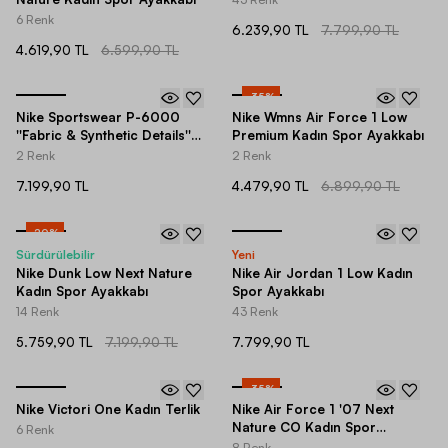
6 Renk
6.239,90 TL
7.799,90 TL
4.619,90 TL
6.599,90 TL
-
35
%
Nike Sportswear P-6000
Nike Wmns Air Force 1 Low
''Fabric & Synthetic Details''
Premium Kadın Spor Ayakkabı
Spor Ayakkabı
2 Renk
2 Renk
7.199,90 TL
4.479,90 TL
6.899,90 TL
-
20
%
Sürdürülebilir
Yeni
Nike Dunk Low Next Nature
Nike Air Jordan 1 Low Kadın
Kadın Spor Ayakkabı
Spor Ayakkabı
14 Renk
43 Renk
5.759,90 TL
7.199,90 TL
7.799,90 TL
-
35
%
Nike Victori One Kadın Terlik
Nike Air Force 1 '07 Next
Nature CO Kadın Spor
6 Renk
Ayakkabı
8 Renk