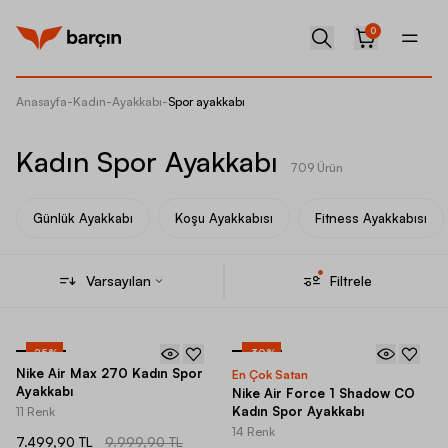
0
Anasayfa
-
Kadın
-
Ayakkabı
-
Spor ayakkabı
Kadın Spor Ayakkabı
709 Ürün
Günlük Ayakkabı
Koşu Ayakkabısı
Fitness Ayakkabısı
Varsayılan
Filtrele
-
25
%
-
30
%
Nike Air Max 270 Kadın Spor
En Çok Satan
Ayakkabı
Nike Air Force 1 Shadow CO
Kadın Spor Ayakkabı
11 Renk
14 Renk
7.499,90 TL
9.999,90 TL