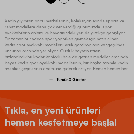
Kadın giyiminin öncü markalarının, koleksiyonlarında sportif ve
rahat modellere daha çok yer verdiği günümüzde, spor
ayakkabıların anlamı ve hayatınızdaki yeri de gittikçe genişliyor.
Bir zamanlar sadece spor yaparken giymek için satın alınan
kadın spor ayakkabı
modelleri, artık gardıropların vazgeçilmez
unsurları arasında yer alıyor. Günlük hayatın ritmini
hızlandırdıkları kadar konforlu hale de getiren modeller arasında
beyaz kadın spor ayakkabı modellerinin, bir başka tanımla kadın
sneaker
çeşitlerinin önemi ise giderek artıyor. Hemen hemen her
kıyafet ile kombinlenebilen sneaker modelleri ve kot
Tümünü Göster
pantolonların altına giymeyi çok sevdiğiniz diğer kadın spor
ayakkabı modellerini Barçın'dan satın alabilirsiniz.
Günlük Kadın Sneaker Modelleri
Tıkla, en yeni ürünleri
Günlük giyim alışkanlıklarınızın ve ayakkabı seçimlerinizin bir
hemen keşfetmeye başla!
anda asli unsurları haline gelen kadın
sneaker
modellerinin geçmişi 1970’li yıllara kadar gidiyor. adidas