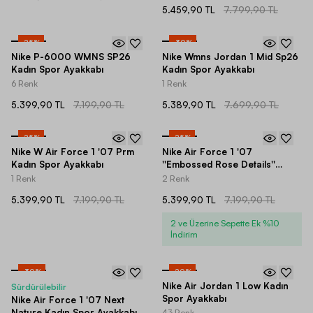
5.459,90 TL
7.799,90 TL
-
25
%
-
30
%
Nike P-6000 WMNS SP26
Nike Wmns Jordan 1 Mid Sp26
Kadın Spor Ayakkabı
Kadın Spor Ayakkabı
6 Renk
1 Renk
5.399,90 TL
7.199,90 TL
5.389,90 TL
7.699,90 TL
-
25
%
-
25
%
Nike W Air Force 1 '07 Prm
Nike Air Force 1 '07
Kadın Spor Ayakkabı
''Embossed Rose Details''
Kadın Spor Ayakkabı
1 Renk
2 Renk
5.399,90 TL
7.199,90 TL
5.399,90 TL
7.199,90 TL
2 ve Üzerine Sepette Ek %10
İndirim
-
30
%
-
20
%
Nike Air Jordan 1 Low Kadın
Sürdürülebilir
Spor Ayakkabı
Nike Air Force 1 '07 Next
Nature Kadın Spor Ayakkabı
43 Renk