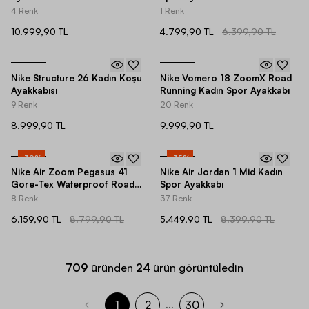
4 Renk
1 Renk
10.999,90 TL
4.799,90 TL
6.399,90 TL
Nike Structure 26 Kadın Koşu
Nike Vomero 18 ZoomX Road
Ayakkabısı
Running Kadın Spor Ayakkabı
9 Renk
20 Renk
8.999,90 TL
9.999,90 TL
-
30
%
-
35
%
Nike Air Zoom Pegasus 41
Nike Air Jordan 1 Mid Kadın
Gore-Tex Waterproof Road
Spor Ayakkabı
Running Kadın Spor Ayakkabı
8 Renk
37 Renk
6.159,90 TL
8.799,90 TL
5.449,90 TL
8.399,90 TL
709
üründen
24
ürün görüntüledin
1
2
30
...