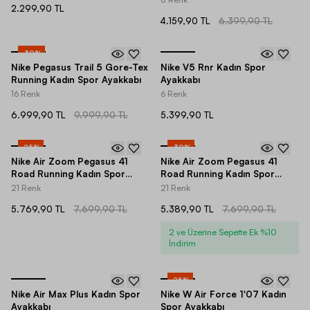
2.299,90 TL
4.159,90 TL
6.399,90 TL
-
30
%
Nike Pegasus Trail 5 Gore-Tex
Nike V5 Rnr Kadın Spor
Running Kadın Spor Ayakkabı
Ayakkabı
16 Renk
6 Renk
6.999,90 TL
9.999,90 TL
5.399,90 TL
-
25
%
-
30
%
Nike Air Zoom Pegasus 41
Nike Air Zoom Pegasus 41
Road Running Kadın Spor
Road Running Kadın Spor
Ayakkabı
Ayakkabı
21 Renk
21 Renk
5.769,90 TL
7.699,90 TL
5.389,90 TL
7.699,90 TL
2 ve Üzerine Sepette Ek %10
İndirim
-
25
%
Nike Air Max Plus Kadın Spor
Nike W Air Force 1'07 Kadın
Ayakkabı
Spor Ayakkabı