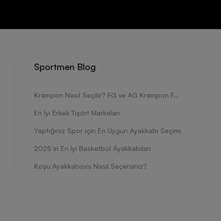
modelleri, hem iç astarları hem de yüksek yastıklama
ler göz önünde bulundurularak üretilen ürünler, şehir
 imkânı veriyor. Siyah, beyaz, lacivert ve kırmızı gibi
Sportmen Blog
kadın spor ayakkabı modelleri, tarzınıza hareket katarak
zi kolaylaştırıyor, düşme riskinizi en aza indiriyor.
Krampon Nasıl Seçilir? FG ve AG Krampon Farkları Nelerdir?
tik detaylarıyla forma, kazak ve tişörtlerle birlikte
En İyi Erkek Tişört Markaları
le doğa yürüyüşü yaparken ayak bileklerinizi
k ayak numarasına uygun boyutlarda kullanıma sunulan
Yaptığınız Spor için En Uygun Ayakkabı Seçimi
ı göz önünde bulundurularak üretiliyor. Kalıpları ve
2025’in En İyi Basketbol Ayakkabıları
inizde herhangi bir rahatsızlık hissetmeyeceğiniz şekilde
or ayakkabı modeli, nefes alabilen süet katmanlı
Koşu Ayakkabısını Nasıl Seçersiniz?
m stiline ve ayak konforuna dikkat eden kişiler için
at bir şekilde tamamlayabilme imkânı sunuyor.
tilen yeni sezon Adidas kadın spor ayakkabı modelleri,