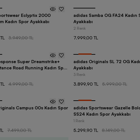
portswear Eclyptix 2000
adidas Samba OG FA24 Kadın 
m Kadın Spor Ayakkabı
Ayakkabı
2 Renk
 TL
3.949,00 TL
7.999,00 TL
-
35
%
esponse Super Dreamstrike+
adidas Originals SL 72 OG Kad
nce Road Running Kadın Spor
Ayakkabı
3 Renk
 TL
4.999,00 TL
3.899,90 TL
5.999,00 TL
-
35
%
riginals Campus 00s Kadın Spor
adidas Sportswear Gazelle Bol
SS24 Kadın Spor Ayakkabı
1 Renk
TL
7.499,00 TL
5.299,90 TL
8.149,00 TL