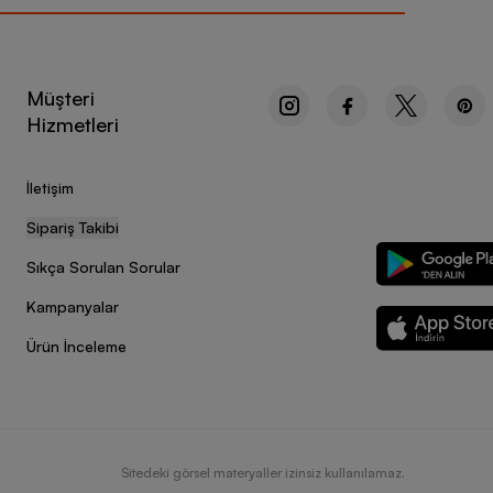
spor ayakkabıları, koşarken istediğiniz performansı
 sunan adidas Advantage kadın spor ayakkabı
Müşteri
r.
Hizmetleri
n Adidas Archivo kadın spor ayakkabıları, konforlu
an adidas Terrex Hyperhiker kadın spor ayakkabı
İletişim
Sipariş Takibi
Sıkça Sorulan Sorular
das kadın ayakkabı modelleri, çok yönlü yapılarıyla
dikkate alınarak üretilen pek çok ürün, ayaklarınızı
Kampanyalar
cular için geliştirilen Adidas kadın spor ayakkabı
Ürün İnceleme
üne ulaşabilme imkânı veriyor. Düz arazide, dağlık
çeşitli tempolarda hareket ederken veya ani yön
kkabılar, termal özelliklere sahip modelleriyle de mevsim
 düşük tempolu yürüyüşler için tasarlanan pek çok ürün,
nlerine uygun olarak da üretilen ayakkabılar, zıplarken
Sitedeki görsel materyaller izinsiz kullanılamaz.
 sandalet
, bot ve günlük ayakkabılardan farklı