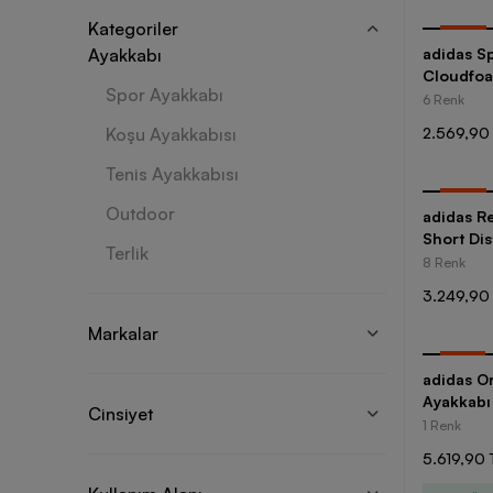
Kategoriler
-
35
%
Ayakkabı
adidas S
Cloudfoa
Spor Ayakkabı
6 Renk
Koşu Ayakkabısı
2.569,90
Tenis Ayakkabısı
-
35
%
Outdoor
adidas R
Short Dista
Terlik
Ayakkabı
8 Renk
3.249,90
Markalar
-
25
%
adidas O
Ayakkabı
Cinsiyet
1 Renk
5.619,90 