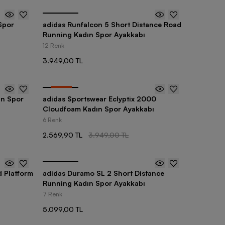
Spor
adidas Runfalcon 5 Short Distance Road
Running Kadın Spor Ayakkabı
12 Renk
3.949,00 TL
-
35
%
ın Spor
adidas Sportswear Eclyptix 2000
Cloudfoam Kadın Spor Ayakkabı
6 Renk
2.569,90 TL
3.949,00 TL
d Platform
adidas Duramo SL 2 Short Distance
Running Kadın Spor Ayakkabı
7 Renk
5.099,00 TL