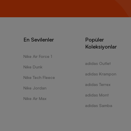
tarzınız
Zamansı
Kullanı
işlevle
içinde 
En Sevilenler
Popüler
renkler
Koleksiyonlar
dikkatle
Destekl
Nike Air Force 1
Enerjik
adidas Outlet
kombinl
Nike Dunk
Bilekle
adidas Krampon
Nike Tech Fleece
destekl
spor a
adidas Terrex
Nike Jordan
yer tutu
adidas Mont
tasarla
Nike Air Max
fileler
adidas Samba
tasarla
Adidas 
Kadın k