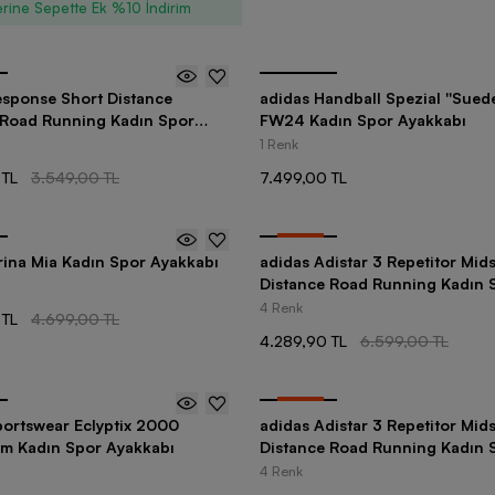
rine Sepette Ek %10 İndirim
esponse Short Distance
adidas Handball Spezial ''Sued
e Road Running Kadın Spor
FW24 Kadın Spor Ayakkabı
1 Renk
 TL
3.549,00 TL
7.499,00 TL
-
35
%
ina Mia Kadın Spor Ayakkabı
adidas Adistar 3 Repetitor Mid
Distance Road Running Kadın 
Ayakkabı
4 Renk
 TL
4.699,00 TL
4.289,90 TL
6.599,00 TL
-
35
%
portswear Eclyptix 2000
adidas Adistar 3 Repetitor Mid
m Kadın Spor Ayakkabı
Distance Road Running Kadın 
Ayakkabı
4 Renk