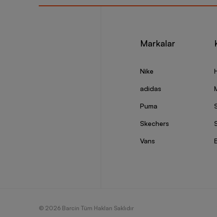
konfor
Ekstra 
elde ed
Beyaz, 
Markalar
modelle
Orta ta
detaylar
Nike
Islak v
modelle
adidas
Her Ze
Puma
Skechers
S
Basketb
istediğ
Vans
koruyar
modelle
alanlar
değişim
Düz, di
geçişle
hem sok
© 2026 Barcin Tüm Hakları Saklıdır
diziniz