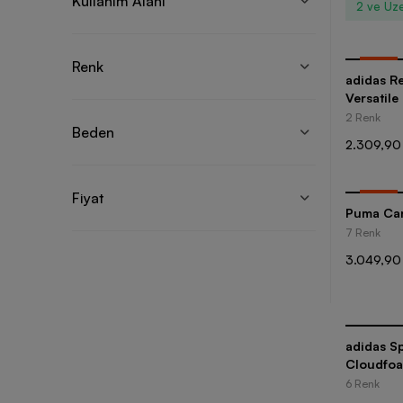
Kullanım Alanı
2 ve Üze
Renk
-
35
%
adidas R
Versatil
Ayakkabı
2 Renk
Beden
2.309,90
Fiyat
-
35
%
Puma Car
7 Renk
3.049,90
adidas S
Cloudfoa
6 Renk