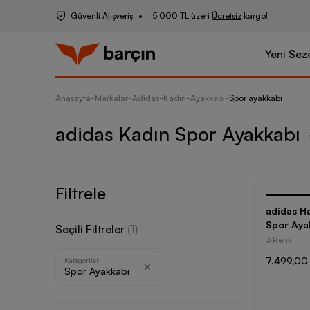
Güvenli Alışveriş
5.000 TL üzeri
Ücretsiz
kargo!
Yeni Sez
Anasayfa
-
Markalar
-
Adidas
-
Kadın
-
Ayakkabı
-
Spor ayakkabı
adidas Kadın Spor Ayakkabı
Filtrele
adidas H
Spor Aya
Seçili Filtreler
(
1
)
3 Renk
7.499,00
Kategoriler
Spor Ayakkabı