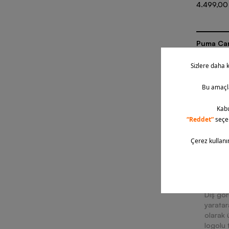
4.499,00
Puma Car
7 Renk
4.999,00
Dış gör
yaratar
olarak 
logolu 