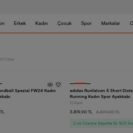
on
Erkek
Kadın
Çocuk
Spor
Markalar
O
107 Ürün
-
15
%
andball Spezial FW24 Kadın
adidas Runfalcon 5 Short Dist
kkabı
Running Kadın Spor Ayakkabı
12 Renk
 TL
3.819,90 TL
4.499,00 TL
2 ve Üzerine Sepette Ek %10 İnd