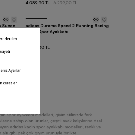
4.089,90 TL
6.299,00 TL
a Suede
adidas Duramo Speed 2 Running Racing
ı
Kadın Spor Ayakkabı
6 Renk
5.399,00 TL
ntüledin
5
n spor ayakkabı modelleri, giyim stilinizde fark
lerine sahip olan ürünler, çeşitli ayak kalıplarına özel
taşıyan adidas kadın spor ayakkabı modelleri, renkli ve
 altı gibi pek çok giyim ürünüyle birlikte