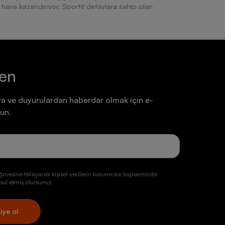
ir hava kazandırıyor. Sportif detaylara sahip olan
en daha rahat hareket edebilme olanağı veriyor.
raya getirerek kaliteli bir deneyim sunuyor. Bağcıklı ve
etkenlere karşı uzun süre dayanıklılığını koruyor. Hem
iz ürünler, keyifli bir yürüyüş yapabilme imkânı vererek
r, güncelliğini yitirmeyen modelleriyle modern hayatın
ılarıyla dikkatleri üzerinde çeken pek çok ürün, farklı
ten
çiyor. Darbe emici dış yüzeyleriyle güvenli bir şekilde
nlı alternatifleriyle de aradığınız konforu
a ve duyurulardan haberdar olmak için e-
un.
aranızı hem de kullanmak istediğiniz spor dalının
rünleri tercih ederek sporunuza daha iyi odaklanabilir,
ğmesine tıklayarak kişisel verilerin korunması kapsamında
as kadın spor ayakkabı modellerini seçebilir, spor
ul etmiş olursunuz.
hip olan ürünleri tercih ederek kaliteli bir deneyim
üye ol
erek görsel olarak bir bütünlük oluşturabilir, giyim