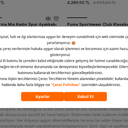
 TL
4.289,90 TL
6.599,00 TL
ina Mia Kadın Spor Ayakkabı
Puma Sportswear Club Klassik
Softfoam+ Kadın Spor Ayakkab
3 Renk
 TL
5.699,00 TL
107
üründen
24
ürün görü
1
2
3
...
ünüşüne ve rahatlığına önem veren kadınlar için tasarlanan Adidas kadı
ak duruşunuza sportif bir hava katıyor. Birbirinden farklı kullanım özellik
üretiliyor. Her ihtiyaca uygun alternatifleriyle tarzınızı bir adım öteye 
tasarımlarıyla seçim yapabilmenizi kolaylaştırıyor. Şort, tayt ve eşofman