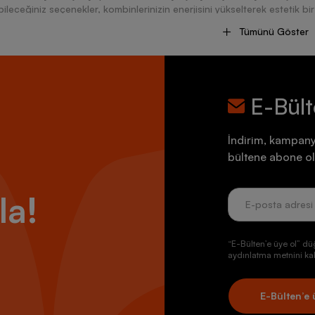
bileceğiniz seçenekler, kombinlerinizin enerjisini yükselterek estetik b
kadın ayakkabı modelleri, konforlu tabanlarıyla yürürken veya koşark
Tümünü Göster
er anında giyebileceğiniz birçok ürün, görselliği ve kullanışlılığı bir a
rtlı olarak tasarlanan Adidas kadın spor ayakkabı modelleri, çeşitli dış 
parken hem de günlük aktivitelerinizi gerçekleştirirken kullanabileceğin
ilerinizi karşılıyor. Konfor vadeden tasarımlarıyla öne çıkan ayakkabıla
nu yakalayabilmenize yardımcı oluyor. Ayak ısınızı optimize eden iç yap
E-Bül
lerdeki zeminlerde kullanabileceğiniz tabanlarıyla yorulmanızın önüne ge
 edebilme olanağı veren Adidas kadın spor ayakkabı modelleri, çift taba
abilme imkânı tanıyor.
İndirim, kampany
bültene abone ol
Kadın Spor Ayakkabı Seçerken Nelere Dikkat Edilmeli?
kadın spor ayakkabı modelleri arasından seçim yaparken hem ayak num
la!
lerini dikkate almanız gerekiyor.
e nemli havalarda kullanmak için nefes alabilen kumaşlardan üretilen ü
iniz performansı yakalayabilirsiniz.
“E-Bülten’e üye ol” dü
e karlı yol koşullarında yürümek için kaymaz tabanlara sahip olan adid
aydınlatma metnini kab
lerinizi güvenli bir şekilde tamamlayabilirsiniz.
i ve ormanlık arazilerde koşmak için ayakkabı alırken dişli tabanlara sa
lirsiniz.
E-Bülten’e 
por ekipmanlarınızla uyumlu Adidas kadın spor ayakkabı modellerini seç