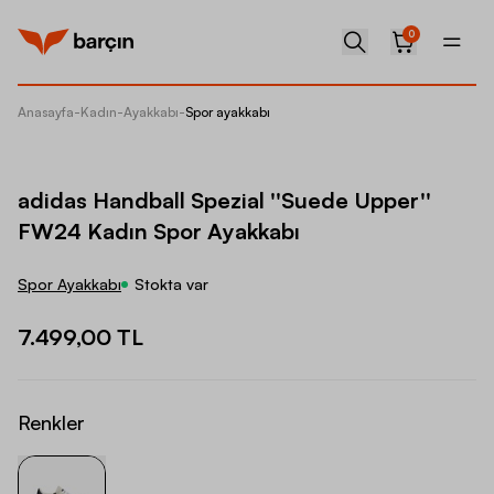
0
Anasayfa
-
Kadın
-
Ayakkabı
-
Spor ayakkabı
adidas 
adidas Handball Spezial ''Suede Upper''
FW24 Kadın Spor Ayakkabı
Spor Ayakkabı
Stokta var
7.499,00 TL
Renkler