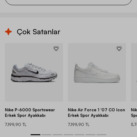
Çok Satanlar
Nike P-6000 Sportswear
Nike Air Force 1 '07 CO Icon
Ni
Erkek Spor Ayakkabı
Erkek Spor Ayakkabı
Sp
7.199,90 TL
7.199,90 TL
5.