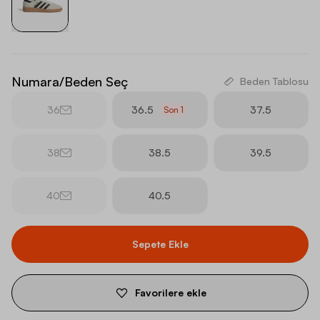
Numara/Beden Seç
Beden Tablosu
36
36.5
37.5
Son
1
38
38.5
39.5
40
40.5
Sepete Ekle
Favorilere ekle